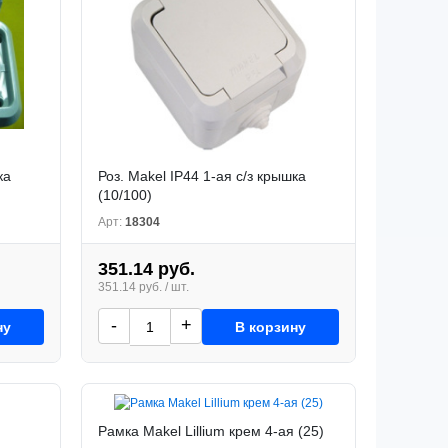
ка
Роз. Makel IP44 1-ая с/з крышка
(10/100)
Арт:
18304
351.14 руб.
351.14 руб. / шт.
-
+
ну
В корзину
Рамка Makel Lillium крем 4-ая (25)