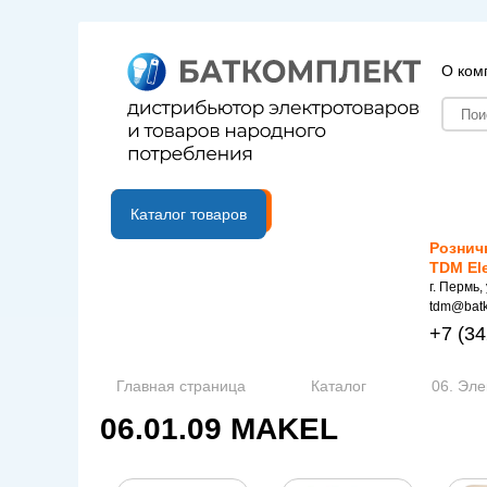
О ком
B2B портал
Каталог товаров
Рознич
TDM El
г. Пермь,
tdm@batk
+7
(34
Главная страница
Каталог
06. Эле
06.01.09 MAKEL