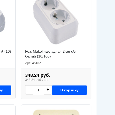
ый (10)
Роз. Makel накладная 2-ая с/з
белый (10/100)
Арт:
45182
348.24 руб.
348.24 руб. / шт.
-
+
ну
В корзину