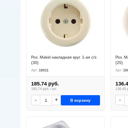
Роз. Makel накладная круг. 1-ая с/з
Роз. M
(30)
(25)
Арт:
16011
Арт:
16
185.74 руб.
136.
185.74 руб. / шт.
136.40 р
-
+
-
В корзину