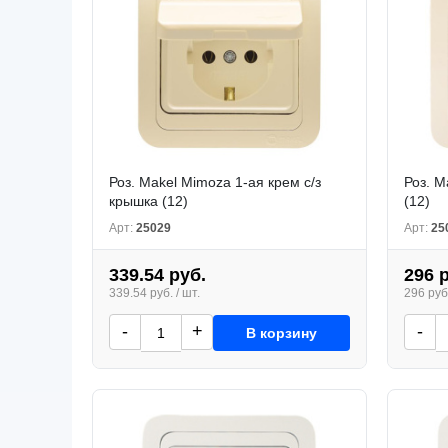
Роз. Makel Mimoza 1-ая крем с/з
Роз. M
крышка (12)
(12)
Арт:
25029
Арт:
25
339.54 руб.
296 
339.54 руб. / шт.
296 руб.
-
+
-
В корзину