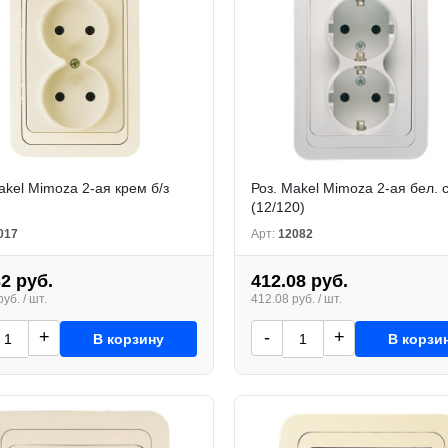
akel Mimoza 2-ая крем б/з
Роз. Makel Mimoza 2-ая бел. с
(12/120)
017
Арт:
12082
32 руб.
412.08 руб.
уб. / шт.
412.08 руб. / шт.
+
-
+
В корзину
В корзи