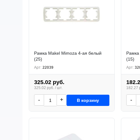
Рамка Makel Mimoza 4-ая белый
Рамка 
(25)
(15)
Арт:
22039
Арт:
32
325.02 руб.
182.
325.02 руб. / шт.
182.27 р
-
+
-
В корзину