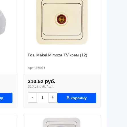
Роз. Makel Mimoza TV крем (12)
Арт:
25007
310.52 руб.
310.52 руб. / шт.
-
+
ну
В корзину