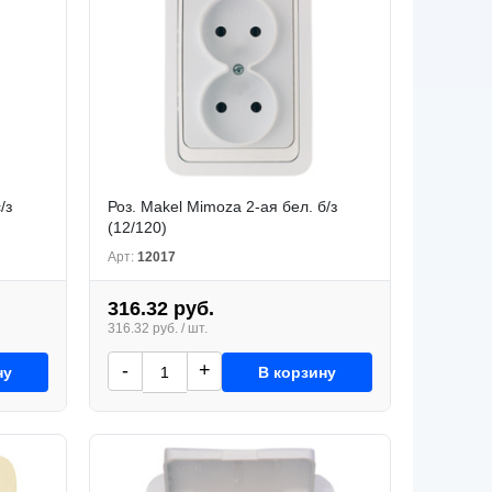
/з
Роз. Makel Mimoza 2-ая бел. б/з
(12/120)
Арт:
12017
316.32 руб.
316.32 руб. / шт.
-
+
ну
В корзину