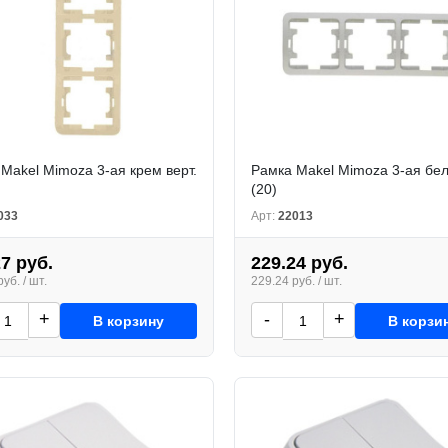
Makel Mimoza 3-ая крем верт.
Рамка Makel Mimoza 3-ая бе
(20)
033
Арт:
22013
27 руб.
229.24 руб.
уб. / шт.
229.24 руб. / шт.
+
-
+
В корзину
В корзи