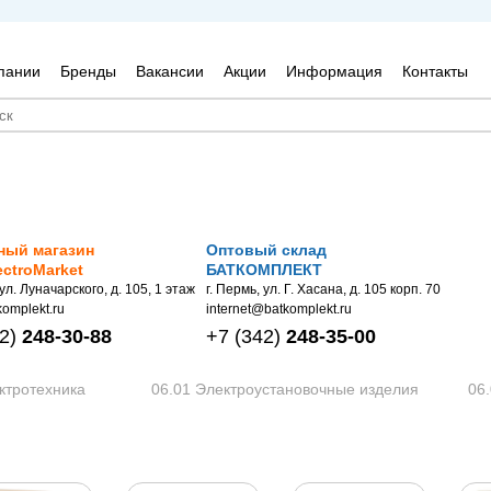
пании
Бренды
Вакансии
Акции
Информация
Контакты
ный магазин
Оптовый склад
ectroMarket
БАТКОМПЛЕКТ
 ул. Луначарского, д. 105, 1 этаж
г. Пермь, ул. Г. Хасана, д. 105 корп. 70
omplekt.ru
internet@batkomplekt.ru
2)
248-30-88
+7
(342)
248-35-00
ктротехника
06.01 Электроустановочные изделия
06.