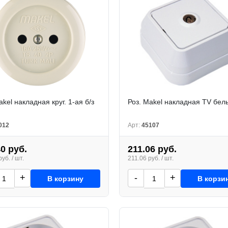
akel накладная круг. 1-ая б/з
Роз. Makel накладная TV бел
012
Арт:
45107
40 руб.
211.06 руб.
уб. / шт.
211.06 руб. / шт.
+
-
+
В корзину
В корзи