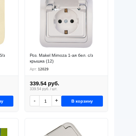
б/з
Роз. Makel Mimoza 1-ая бел. с/з
крышка (12)
Арт:
12029
339.54 руб.
339.54 руб. / шт.
-
+
ну
В корзину