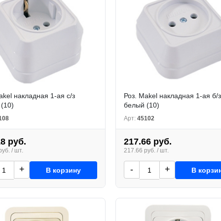
akel накладная 1-ая с/з
Роз. Makel накладная 1-ая б/з
(10)
белый (10)
108
Арт:
45102
18 руб.
217.66 руб.
уб. / шт.
217.66 руб. / шт.
+
-
+
В корзину
В корзи