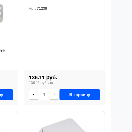
Арт:
71239
лый
136.11 руб.
136.11 руб. / шт.
-
+
ну
В корзину