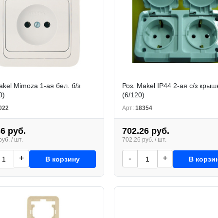
akel Mimoza 1-ая бел. б/з
Роз. Makel IP44 2-ая с/з крыш
0)
(6/120)
022
Арт:
18354
86 руб.
702.26 руб.
уб. / шт.
702.26 руб. / шт.
+
-
+
В корзину
В корзи