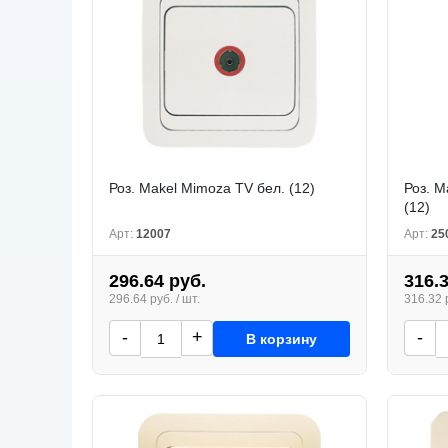
Роз. Makel Mimoza TV бел. (12)
Роз. M
(12)
Арт:
12007
Арт:
25
296.64 руб.
316.
296.64 руб. / шт.
316.32 р
-
+
-
В корзину