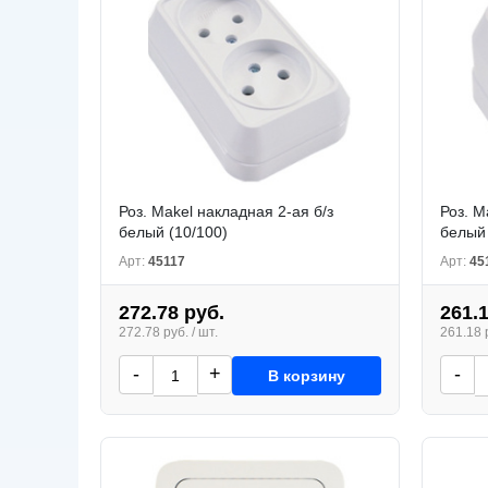
Роз. Makel накладная 2-ая б/з
Роз. M
белый (10/100)
белый 
Арт:
45117
Арт:
45
272.78 руб.
261.
272.78 руб. / шт.
261.18 р
-
+
-
В корзину