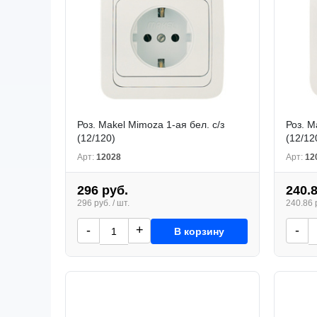
Роз. Makel Mimoza 1-ая бел. с/з
Роз. M
(12/120)
(12/12
Арт:
12028
Арт:
12
296 руб.
240.
296 руб. / шт.
240.86 р
-
+
-
В корзину