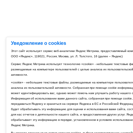
Уведомление о cookies
Этот сайт использует сервис веб-аналитики Яндекс Метрика, предоставляемый ко
ООО «Яндекс», 119021, Россия, Москва, ул. Л. Толстого, 16 (далее – Яндекс)
Сервис Яндекс Метрика использует технологию «cookie» - небольшие текстовые ф
размещаемые на компьютере пользователей с целью анализа их пользовательско
активности.
«cookie» - небольшие текстовые файлы, размещаемые на компьютере пользовател
анализа их пользовательской активности. Собранная при помощи cookie информац
может идентифицировать вас, однако может помочь нам улучшить работу нашего с
Информация об использовании вами данного сайта, собранная при помощи cookie,
передаваться Яндексу и храниться на сервере Яндекса в ЕС и Российской Федерац
будет обрабатывать эту информацию для оценки и использования вами сайта, сос
для нас отчетов о деятельности нашего сайта, и предоставления других услуг. Янд
обрабатывает эту информацию в порядке, установленном в условиях использовани
Яндекс Метрика.
Вы можете отказаться от использования cookies, выбрав соответствующие настрой