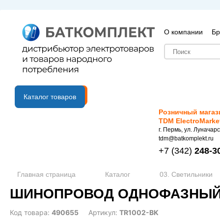
О компании
Бр
B2B портал
Каталог товаров
Розничный магаз
TDM ElectroMarke
г. Пермь, ул. Луначарс
tdm@batkomplekt.ru
+7
(342)
248-3
Главная страница
Каталог
03. Светильники
ШИНОПРОВОД ОДНОФАЗНЫЙ, 
Код товара:
490655
Артикул:
TR1002-BK