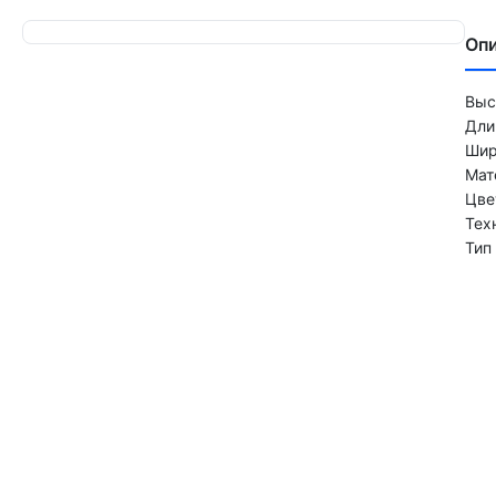
Оп
Выс
Дли
Шир
Мат
Цве
Тех
Тип