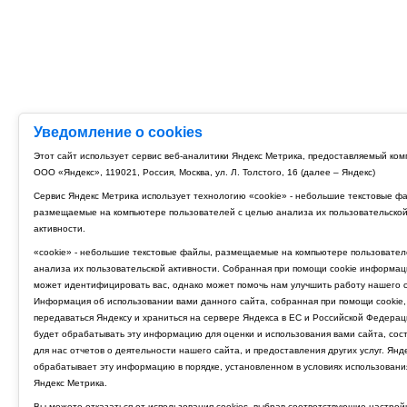
Уведомление о cookies
Этот сайт использует сервис веб-аналитики Яндекс Метрика, предоставляемый ко
ООО «Яндекс», 119021, Россия, Москва, ул. Л. Толстого, 16 (далее – Яндекс)
Сервис Яндекс Метрика использует технологию «cookie» - небольшие текстовые ф
размещаемые на компьютере пользователей с целью анализа их пользовательско
активности.
«cookie» - небольшие текстовые файлы, размещаемые на компьютере пользовател
анализа их пользовательской активности. Собранная при помощи cookie информац
может идентифицировать вас, однако может помочь нам улучшить работу нашего с
Информация об использовании вами данного сайта, собранная при помощи cookie,
передаваться Яндексу и храниться на сервере Яндекса в ЕС и Российской Федерац
будет обрабатывать эту информацию для оценки и использования вами сайта, сос
для нас отчетов о деятельности нашего сайта, и предоставления других услуг. Янд
обрабатывает эту информацию в порядке, установленном в условиях использовани
Яндекс Метрика.
Вы можете отказаться от использования cookies, выбрав соответствующие настрой