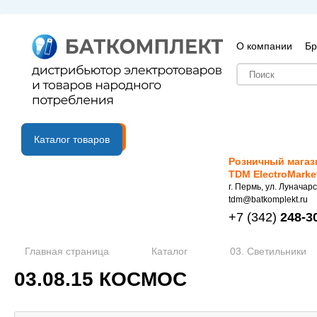
О компании
Бр
B2B портал
Каталог товаров
Розничный магаз
TDM ElectroMarke
г. Пермь, ул. Луначарс
tdm@batkomplekt.ru
+7
(342)
248-3
Главная страница
Каталог
03. Светильники
03.08.15 КОСМОС