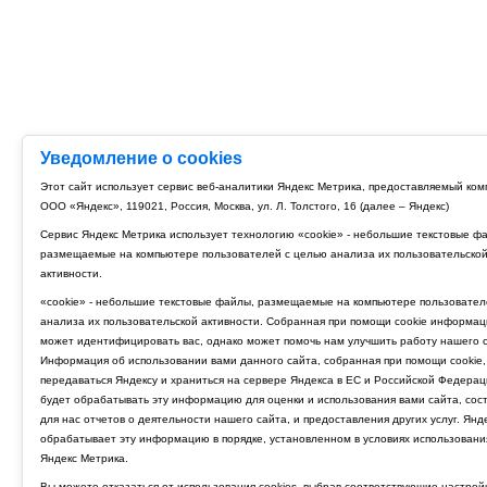
Уведомление о cookies
Этот сайт использует сервис веб-аналитики Яндекс Метрика, предоставляемый ко
ООО «Яндекс», 119021, Россия, Москва, ул. Л. Толстого, 16 (далее – Яндекс)
Сервис Яндекс Метрика использует технологию «cookie» - небольшие текстовые ф
размещаемые на компьютере пользователей с целью анализа их пользовательско
активности.
«cookie» - небольшие текстовые файлы, размещаемые на компьютере пользовател
анализа их пользовательской активности. Собранная при помощи cookie информац
может идентифицировать вас, однако может помочь нам улучшить работу нашего с
Информация об использовании вами данного сайта, собранная при помощи cookie,
передаваться Яндексу и храниться на сервере Яндекса в ЕС и Российской Федерац
будет обрабатывать эту информацию для оценки и использования вами сайта, сос
для нас отчетов о деятельности нашего сайта, и предоставления других услуг. Янд
обрабатывает эту информацию в порядке, установленном в условиях использовани
Яндекс Метрика.
Вы можете отказаться от использования cookies, выбрав соответствующие настрой