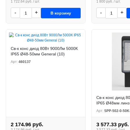
1 722.64 руб. / шт.
1 800 руб. / шт.
-
+
-
+
В корзину
Св-к конс диод 80Вт 9000Лм 5000К
IP65 Ø48-50мм General (10)
Арт:
460137
Св-к конс диод 8
IP65 Ø48мм линз
Арт:
SPP-502-0-50K
2 174.96 руб.
3 577.33 руб.
2 174.96 руб. / шт.
3 577.33 руб. / шт.