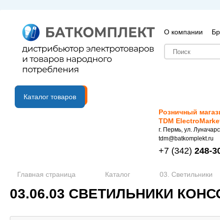
О компании
Бр
B2B портал
Каталог товаров
Розничный магаз
TDM ElectroMarke
г. Пермь, ул. Луначарс
tdm@batkomplekt.ru
+7
(342)
248-3
Главная страница
Каталог
03. Светильники
03.06.03 СВЕТИЛЬНИКИ КОН