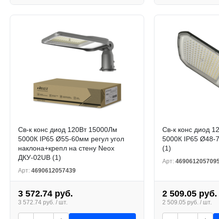
Св-к конс диод 120Вт 15000Лм
Св-к конс диод 1
5000К IP65 Ø55-60мм регул угол
5000К IP65 Ø48-
наклона+крепл на стену Neox
(1)
ДКУ-02UB (1)
Арт:
469061205709
Арт:
4690612057439
3 572.74 руб.
2 509.05 руб.
3 572.74 руб. / шт.
2 509.05 руб. / шт.