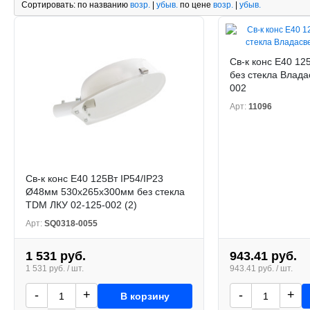
Сортировать:
по названию
возр.
|
убыв.
по цене
возр.
|
убыв.
Св-к конс Е40 12
без стекла Влада
002
Арт:
11096
Св-к конс Е40 125Вт IP54/IP23
Ø48мм 530x265x300мм без стекла
TDM ЛКУ 02-125-002 (2)
Арт:
SQ0318-0055
1 531 руб.
943.41 руб.
1 531 руб. / шт.
943.41 руб. / шт.
-
+
-
+
В корзину