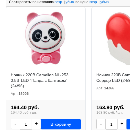
Сортировать:
по названию
возр.
|
убыв.
по цене
возр.
|
убыв.
Ночник 220В Camelion NL-253
Ночник 220В Cam
0.5ВтLED "Панда с бантиком"
Сердце LED (24/
(24/96)
Арт:
14266
Арт:
15006
194.40 руб.
163.80 руб.
194.40 руб. / шт.
163.80 руб. / шт.
-
+
-
+
В корзину