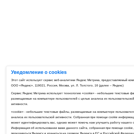
Уведомление о cookies
Этот сайт использует сервис веб-аналитики Яндекс Метрика, предоставляемый ко
ООО «Яндекс», 119021, Россия, Москва, ул. Л. Толстого, 16 (далее – Яндекс)
Сервис Яндекс Метрика использует технологию «cookie» - небольшие текстовые ф
размещаемые на компьютере пользователей с целью анализа их пользовательско
активности.
«cookie» - небольшие текстовые файлы, размещаемые на компьютере пользовател
анализа их пользовательской активности. Собранная при помощи cookie информац
может идентифицировать вас, однако может помочь нам улучшить работу нашего с
Информация об использовании вами данного сайта, собранная при помощи cookie,
передаваться Яндексу и храниться на сервере Яндекса в ЕС и Российской Федерац