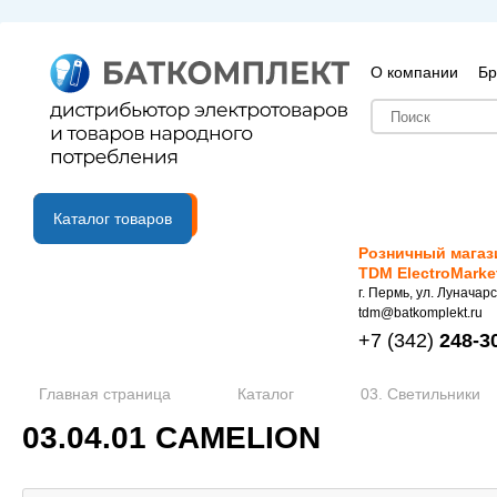
О компании
Бр
B2B портал
Каталог товаров
Розничный магаз
TDM ElectroMarke
г. Пермь, ул. Луначарс
tdm@batkomplekt.ru
+7
(342)
248-3
Главная страница
Каталог
03. Светильники
03.04.01 CAMELION