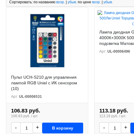
Сортировать:
по названию
возр.
|
убыв.
по цене
возр.
|
убыв.
Лампа диодная G
4000К+3000К 500
подсветка Матова
Арт:
UL-00006496
Пульт UCH-S210 для управления
лампой RGB Uniel с ИК сенсором
(10)
Арт:
UL-00006531
106.83 руб.
113.18 руб.
106.83 руб. / шт.
113.18 руб. / шт.
-
+
-
+
В корзину