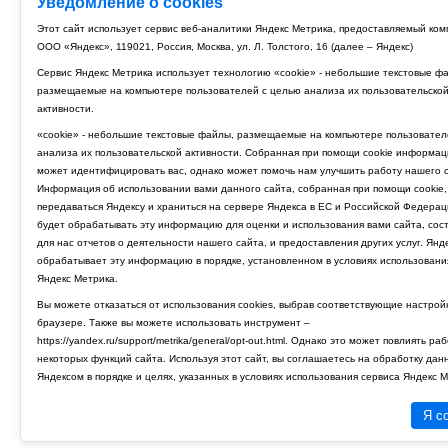
Уведомление о cookies
Этот сайт использует сервис веб-аналитики Яндекс Метрика, предоставляемый ко
ООО «Яндекс», 119021, Россия, Москва, ул. Л. Толстого, 16 (далее – Яндекс)
Сервис Яндекс Метрика использует технологию «cookie» - небольшие текстовые ф
размещаемые на компьютере пользователей с целью анализа их пользовательско
активности.
«cookie» - небольшие текстовые файлы, размещаемые на компьютере пользовател
анализа их пользовательской активности. Собранная при помощи cookie информац
может идентифицировать вас, однако может помочь нам улучшить работу нашего с
Информация об использовании вами данного сайта, собранная при помощи cookie,
передаваться Яндексу и храниться на сервере Яндекса в ЕС и Российской Федерац
будет обрабатывать эту информацию для оценки и использования вами сайта, сос
для нас отчетов о деятельности нашего сайта, и предоставления других услуг. Янд
обрабатывает эту информацию в порядке, установленном в условиях использовани
Яндекс Метрика.
Вы можете отказаться от использования cookies, выбрав соответствующие настрой
браузере. Также вы можете использовать инструмент –
https://yandex.ru/support/metrika/general/opt-out.html. Однако это может повлиять ра
некоторых функций сайта. Используя этот сайт, вы соглашаетесь на обработку дан
Яндексом в порядке и целях, указанных в условиях использования сервиса Яндекс М
Я с