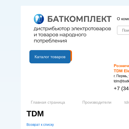
О ком
B2B портал
Каталог товаров
Рознич
TDM El
г. Пермь,
tdm@batk
+7
(34
Главная страница
Производители
td
TDM
Возврат к списку