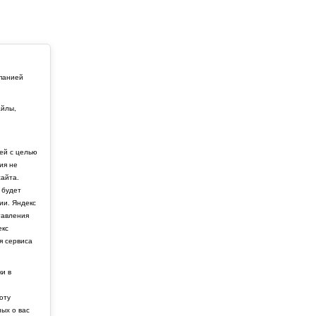
мпанией
айлы,
й
ей с целью
ия не
айта.
 будет
ии. Яндекс
тавления
екс
я сервиса
ки в
боту
ных о вас