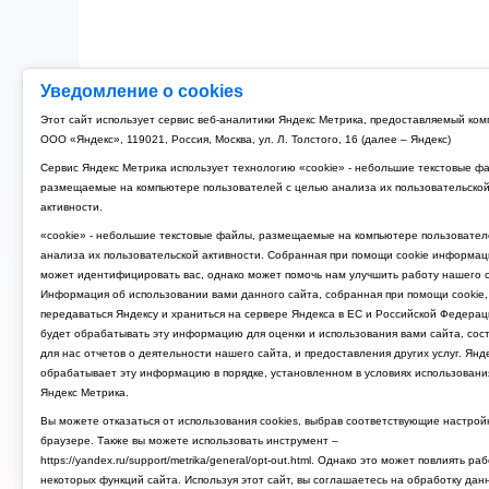
Уведомление о cookies
Этот сайт использует сервис веб-аналитики Яндекс Метрика, предоставляемый ко
ООО «Яндекс», 119021, Россия, Москва, ул. Л. Толстого, 16 (далее – Яндекс)
Сервис Яндекс Метрика использует технологию «cookie» - небольшие текстовые ф
размещаемые на компьютере пользователей с целью анализа их пользовательско
активности.
«cookie» - небольшие текстовые файлы, размещаемые на компьютере пользовател
анализа их пользовательской активности. Собранная при помощи cookie информац
может идентифицировать вас, однако может помочь нам улучшить работу нашего с
Информация об использовании вами данного сайта, собранная при помощи cookie,
передаваться Яндексу и храниться на сервере Яндекса в ЕС и Российской Федерац
будет обрабатывать эту информацию для оценки и использования вами сайта, сос
для нас отчетов о деятельности нашего сайта, и предоставления других услуг. Янд
обрабатывает эту информацию в порядке, установленном в условиях использовани
Яндекс Метрика.
Вы можете отказаться от использования cookies, выбрав соответствующие настрой
браузере. Также вы можете использовать инструмент –
https://yandex.ru/support/metrika/general/opt-out.html. Однако это может повлиять ра
некоторых функций сайта. Используя этот сайт, вы соглашаетесь на обработку дан