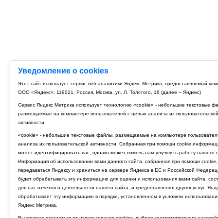
Уведомление о cookies
Этот сайт использует сервис веб-аналитики Яндекс Метрика, предоставляемый ко
ООО «Яндекс», 119021, Россия, Москва, ул. Л. Толстого, 16 (далее – Яндекс)
Сервис Яндекс Метрика использует технологию «cookie» - небольшие текстовые ф
размещаемые на компьютере пользователей с целью анализа их пользовательско
активности.
«cookie» - небольшие текстовые файлы, размещаемые на компьютере пользовател
анализа их пользовательской активности. Собранная при помощи cookie информац
может идентифицировать вас, однако может помочь нам улучшить работу нашего с
Информация об использовании вами данного сайта, собранная при помощи cookie,
передаваться Яндексу и храниться на сервере Яндекса в ЕС и Российской Федерац
будет обрабатывать эту информацию для оценки и использования вами сайта, сос
для нас отчетов о деятельности нашего сайта, и предоставления других услуг. Янд
обрабатывает эту информацию в порядке, установленном в условиях использовани
Яндекс Метрика.
Вы можете отказаться от использования cookies, выбрав соответствующие настрой