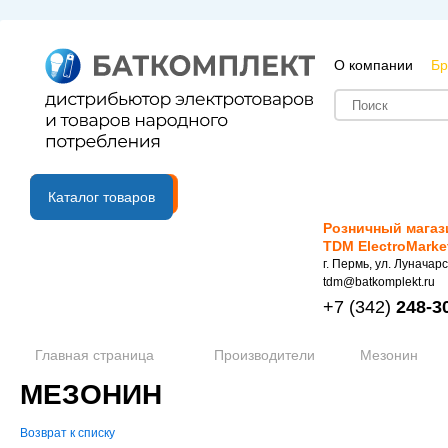
О компании
Бр
B2B портал
Каталог товаров
Розничный магаз
TDM ElectroMarke
г. Пермь, ул. Луначарс
tdm@batkomplekt.ru
+7
(342)
248-3
Главная страница
Производители
Мезонин
МЕЗОНИН
Возврат к списку