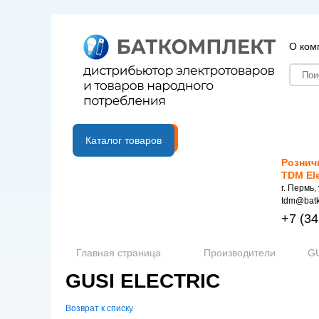
О ком
B2B портал
Каталог товаров
Рознич
TDM El
г. Пермь,
tdm@batk
+7
(34
Главная страница
Производители
GU
GUSI ELECTRIC
Возврат к списку