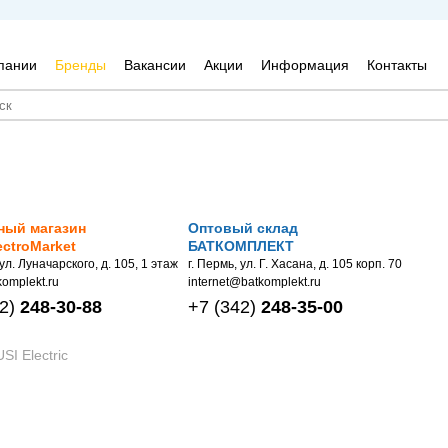
пании
Бренды
Вакансии
Акции
Информация
Контакты
ный магазин
Оптовый склад
ectroMarket
БАТКОМПЛЕКТ
 ул. Луначарского, д. 105, 1 этаж
г. Пермь, ул. Г. Хасана, д. 105 корп. 70
omplekt.ru
internet@batkomplekt.ru
2)
248-30-88
+7
(342)
248-35-00
SI Electric