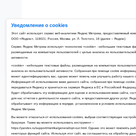
Уведомление о cookies
Этот сайт использует сервис веб-аналитики Яндекс Метрика, предоставляемый ко
ООО «Яндекс», 119021, Россия, Москва, ул. Л. Толстого, 16 (далее – Яндекс)
Сервис Яндекс Метрика использует технологию «cookie» - небольшие текстовые ф
размещаемые на компьютере пользователей с целью анализа их пользовательско
активности.
«cookie» - небольшие текстовые файлы, размещаемые на компьютере пользовател
анализа их пользовательской активности. Собранная при помощи cookie информац
может идентифицировать вас, однако может помочь нам улучшить работу нашего с
Информация об использовании вами данного сайта, собранная при помощи cookie,
передаваться Яндексу и храниться на сервере Яндекса в ЕС и Российской Федерац
будет обрабатывать эту информацию для оценки и использования вами сайта, сос
для нас отчетов о деятельности нашего сайта, и предоставления других услуг. Янд
обрабатывает эту информацию в порядке, установленном в условиях использовани
Яндекс Метрика.
Вы можете отказаться от использования cookies, выбрав соответствующие настрой
браузере. Также вы можете использовать инструмент –
https://yandex.ru/support/metrika/general/opt-out.html. Однако это может повлиять ра
некоторых функций сайта. Используя этот сайт, вы соглашаетесь на обработку дан