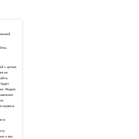
мпанией
айлы,
й
ей с целью
ия не
айта.
 будет
ии. Яндекс
тавления
екс
я сервиса
ки в
боту
ных о вас