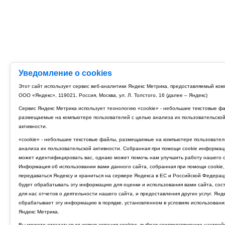
Уведомление о cookies
Этот сайт использует сервис веб-аналитики Яндекс Метрика, предоставляемый ко
ООО «Яндекс», 119021, Россия, Москва, ул. Л. Толстого, 16 (далее – Яндекс)
Сервис Яндекс Метрика использует технологию «cookie» - небольшие текстовые ф
размещаемые на компьютере пользователей с целью анализа их пользовательско
активности.
«cookie» - небольшие текстовые файлы, размещаемые на компьютере пользовател
анализа их пользовательской активности. Собранная при помощи cookie информац
может идентифицировать вас, однако может помочь нам улучшить работу нашего с
Информация об использовании вами данного сайта, собранная при помощи cookie,
передаваться Яндексу и храниться на сервере Яндекса в ЕС и Российской Федерац
будет обрабатывать эту информацию для оценки и использования вами сайта, сос
для нас отчетов о деятельности нашего сайта, и предоставления других услуг. Янд
обрабатывает эту информацию в порядке, установленном в условиях использовани
Яндекс Метрика.
Вы можете отказаться от использования cookies, выбрав соответствующие настрой