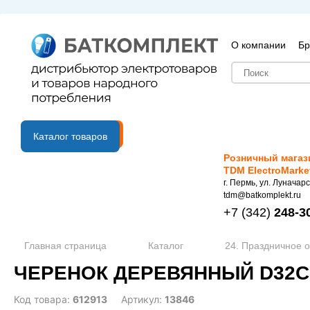
О компании
Бр
B2B портал
Каталог товаров
Розничный магаз
TDM ElectroMarke
г. Пермь, ул. Луначарс
tdm@batkomplekt.ru
+7
(342)
248-3
Главная страница
Каталог
24. Праздничное 
ЧЕРЕНОК ДЕРЕВЯННЫЙ D32С
Код товара:
612913
Артикул:
13846