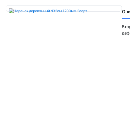
Оп
Вто
деф