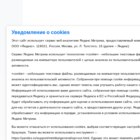
Уведомление о cookies
Этот сайт использует сервис веб-аналитики Яндекс Метрика, предоставляемый ко
ООО «Яндекс», 119021, Россия, Москва, ул. Л. Толстого, 16 (далее – Яндекс)
Сервис Яндекс Метрика использует технологию «cookie» - небольшие текстовые ф
размещаемые на компьютере пользователей с целью анализа их пользовательско
активности.
«cookie» - небольшие текстовые файлы, размещаемые на компьютере пользовател
анализа их пользовательской активности. Собранная при помощи cookie информац
может идентифицировать вас, однако может помочь нам улучшить работу нашего с
Информация об использовании вами данного сайта, собранная при помощи cookie,
передаваться Яндексу и храниться на сервере Яндекса в ЕС и Российской Федерац
будет обрабатывать эту информацию для оценки и использования вами сайта, сос
для нас отчетов о деятельности нашего сайта, и предоставления других услуг. Янд
обрабатывает эту информацию в порядке, установленном в условиях использовани
Яндекс Метрика.
Вы можете отказаться от использования cookies, выбрав соответствующие настрой
браузере. Также вы можете использовать инструмент –
https://yandex.ru/support/metrika/general/opt-out.html. Однако это может повлиять ра