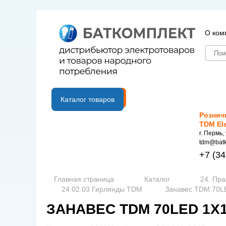
О ком
B2B портал
Каталог товаров
Рознич
TDM El
г. Пермь,
tdm@batk
+7
(34
Главная страница
Каталог
24. Пр
24.02.03 Гирлянды TDM
Занавес TDM 70LE
ЗАНАВЕС TDM 70LED 1Х1М