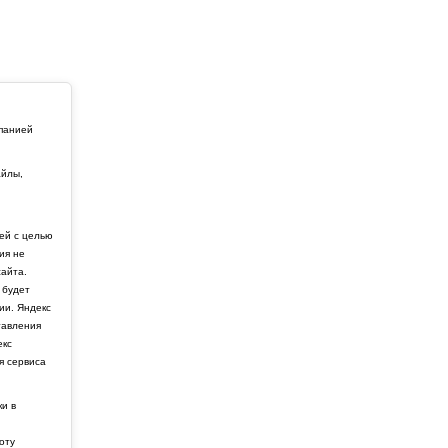
мпанией
айлы,
й
ей с целью
ия не
айта.
 будет
ии. Яндекс
тавления
екс
я сервиса
ки в
боту