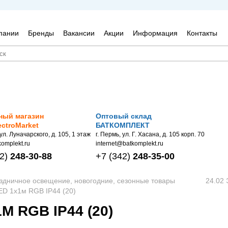
пании
Бренды
Вакансии
Акции
Информация
Контакты
ный магазин
Оптовый склад
ectroMarket
БАТКОМПЛЕКТ
 ул. Луначарского, д. 105, 1 этаж
г. Пермь, ул. Г. Хасана, д. 105 корп. 70
omplekt.ru
internet@batkomplekt.ru
2)
248-30-88
+7
(342)
248-35-00
аздничное освещение, новогодние, сезонные товары
24.02 
D 1х1м RGB IP44 (20)
 RGB IP44 (20)