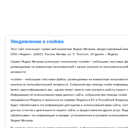
Уведомление о cookies
Этот сайт использует сервис веб-аналитики Яндекс Метрика, предоставляемый ко
ООО «Яндекс», 119021, Россия, Москва, ул. Л. Толстого, 16 (далее – Яндекс)
Сервис Яндекс Метрика использует технологию «cookie» - небольшие текстовые ф
размещаемые на компьютере пользователей с целью анализа их пользовательско
активности.
«cookie» - небольшие текстовые файлы, размещаемые на компьютере пользовател
анализа их пользовательской активности. Собранная при помощи cookie информац
может идентифицировать вас, однако может помочь нам улучшить работу нашего с
Информация об использовании вами данного сайта, собранная при помощи cookie,
передаваться Яндексу и храниться на сервере Яндекса в ЕС и Российской Федерац
будет обрабатывать эту информацию для оценки и использования вами сайта, сос
для нас отчетов о деятельности нашего сайта, и предоставления других услуг. Янд
обрабатывает эту информацию в порядке, установленном в условиях использовани
Яндекс Метрика.
Вы можете отказаться от использования cookies, выбрав соответствующие настрой