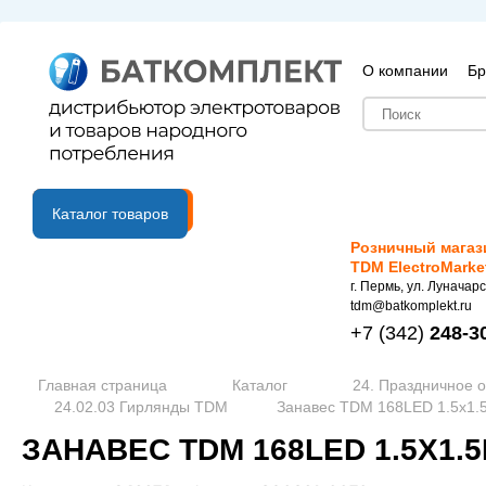
О компании
Бр
B2B портал
Каталог товаров
Розничный магаз
TDM ElectroMarke
г. Пермь, ул. Луначарс
tdm@batkomplekt.ru
+7
(342)
248-3
Главная страница
Каталог
24. Праздничное 
24.02.03 Гирлянды TDM
Занавес TDM 168LED 1.5х1.5
ЗАНАВЕС TDM 168LED 1.5Х1.5