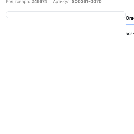
Код товара:
246674
Артикул:
SQ0361-0070
Оп
воз