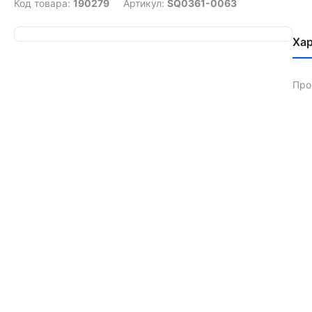
Код товара:
190279
Артикул:
SQ0361-0063
Ха
Про