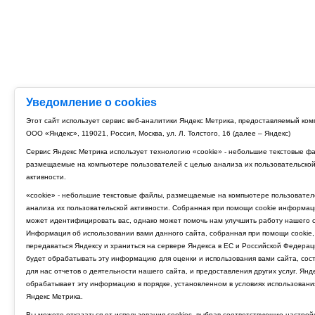
Уведомление о cookies
Этот сайт использует сервис веб-аналитики Яндекс Метрика, предоставляемый ко
ООО «Яндекс», 119021, Россия, Москва, ул. Л. Толстого, 16 (далее – Яндекс)
Сервис Яндекс Метрика использует технологию «cookie» - небольшие текстовые ф
размещаемые на компьютере пользователей с целью анализа их пользовательско
активности.
«cookie» - небольшие текстовые файлы, размещаемые на компьютере пользовател
анализа их пользовательской активности. Собранная при помощи cookie информац
может идентифицировать вас, однако может помочь нам улучшить работу нашего с
Информация об использовании вами данного сайта, собранная при помощи cookie,
передаваться Яндексу и храниться на сервере Яндекса в ЕС и Российской Федерац
будет обрабатывать эту информацию для оценки и использования вами сайта, сос
для нас отчетов о деятельности нашего сайта, и предоставления других услуг. Янд
обрабатывает эту информацию в порядке, установленном в условиях использовани
Яндекс Метрика.
Вы можете отказаться от использования cookies, выбрав соответствующие настрой