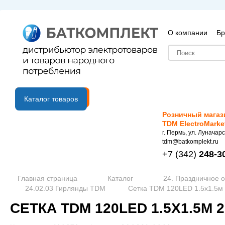
О компании
Бр
B2B портал
Каталог товаров
Розничный магаз
TDM ElectroMarke
г. Пермь, ул. Луначарс
tdm@batkomplekt.ru
+7
(342)
248-3
Главная страница
Каталог
24. Праздничное 
24.02.03 Гирлянды TDM
Сетка TDM 120LED 1.5х1.5м 2
СЕТКА TDM 120LED 1.5Х1.5М 2