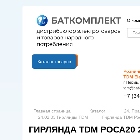
О ком
B2B портал
Каталог товаров
Рознич
TDM El
г. Пермь,
tdm@batk
+7
(34
Главная страница
Каталог
24. Пр
24.02.03 Гирлянды TDM
Гирлянда TDM Рос
ГИРЛЯНДА TDM РОСА20 20