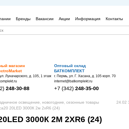
пании
Бренды
Вакансии
Акции
Информация
Контакты
ный магазин
Оптовый склад
ectroMarket
БАТКОМПЛЕКТ
 ул. Луначарского, д. 105, 1 этаж
г. Пермь, ул. Г. Хасана, д. 105 корп. 70
omplekt.ru
internet@batkomplekt.ru
2)
248-30-88
+7
(342)
248-35-00
аздничное освещение, новогодние, сезонные товары
24.02 
а20 20LED 3000К 2м 2хR6 (24)
LED 3000К 2М 2ХR6 (24)