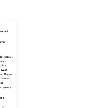
мпанией
айлы,
й
ей с целью
ия не
айта.
 будет
ии. Яндекс
тавления
екс
я сервиса
ки в
боту