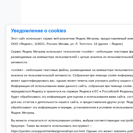
Уведомление о cookies
Этот сайт использует сервис веб-аналитики Яндекс Метрика, предоставляемый ко
ООО «Яндекс», 119021, Россия, Москва, ул. Л. Толстого, 16 (далее – Яндекс)
Сервис Яндекс Метрика использует технологию «cookie» - небольшие текстовые ф
размещаемые на компьютере пользователей с целью анализа их пользовательско
активности.
«cookie» - небольшие текстовые файлы, размещаемые на компьютере пользовател
анализа их пользовательской активности. Собранная при помощи cookie информац
может идентифицировать вас, однако может помочь нам улучшить работу нашего с
Информация об использовании вами данного сайта, собранная при помощи cookie,
передаваться Яндексу и храниться на сервере Яндекса в ЕС и Российской Федерац
будет обрабатывать эту информацию для оценки и использования вами сайта, сос
для нас отчетов о деятельности нашего сайта, и предоставления других услуг. Янд
обрабатывает эту информацию в порядке, установленном в условиях использовани
Яндекс Метрика.
Вы можете отказаться от использования cookies, выбрав соответствующие настрой
браузере. Также вы можете использовать инструмент –
https://yandex.ru/support/metrika/general/opt-out.html. Однако это может повлиять ра