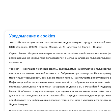
Уведомление о cookies
Этот сайт использует сервис веб-аналитики Яндекс Метрика, предоставляемый ко
ООО «Яндекс», 119021, Россия, Москва, ул. Л. Толстого, 16 (далее – Яндекс)
Сервис Яндекс Метрика использует технологию «cookie» - небольшие текстовые ф
размещаемые на компьютере пользователей с целью анализа их пользовательско
активности.
«cookie» - небольшие текстовые файлы, размещаемые на компьютере пользовател
анализа их пользовательской активности. Собранная при помощи cookie информац
может идентифицировать вас, однако может помочь нам улучшить работу нашего с
Информация об использовании вами данного сайта, собранная при помощи cookie,
передаваться Яндексу и храниться на сервере Яндекса в ЕС и Российской Федерац
будет обрабатывать эту информацию для оценки и использования вами сайта, сос
для нас отчетов о деятельности нашего сайта, и предоставления других услуг. Янд
обрабатывает эту информацию в порядке, установленном в условиях использовани
Яндекс Метрика.
Вы можете отказаться от использования cookies, выбрав соответствующие настрой