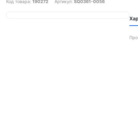
Код товара:
190272
Артикул:
SQ0361-0056
Ха
Про