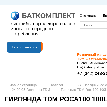
О компании
Бр
B2B портал
Каталог товаров
Розничный магаз
TDM ElectroMarke
г. Пермь, ул. Луначарс
tdm@batkomplekt.ru
+7
(342)
248-3
Главная страница
Каталог
24. Праздничное 
24.02.03 Гирлянды TDM
Гирлянда TDM Роса100 100L
ГИРЛЯНДА TDM РОСА100 100LE