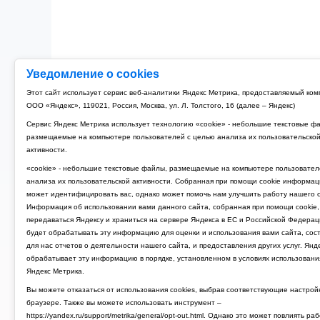
Уведомление о cookies
Этот сайт использует сервис веб-аналитики Яндекс Метрика, предоставляемый ко
ООО «Яндекс», 119021, Россия, Москва, ул. Л. Толстого, 16 (далее – Яндекс)
Сервис Яндекс Метрика использует технологию «cookie» - небольшие текстовые ф
размещаемые на компьютере пользователей с целью анализа их пользовательско
активности.
«cookie» - небольшие текстовые файлы, размещаемые на компьютере пользовател
анализа их пользовательской активности. Собранная при помощи cookie информац
может идентифицировать вас, однако может помочь нам улучшить работу нашего с
Информация об использовании вами данного сайта, собранная при помощи cookie,
передаваться Яндексу и храниться на сервере Яндекса в ЕС и Российской Федерац
будет обрабатывать эту информацию для оценки и использования вами сайта, сос
для нас отчетов о деятельности нашего сайта, и предоставления других услуг. Янд
обрабатывает эту информацию в порядке, установленном в условиях использовани
Яндекс Метрика.
Вы можете отказаться от использования cookies, выбрав соответствующие настрой
браузере. Также вы можете использовать инструмент –
https://yandex.ru/support/metrika/general/opt-out.html. Однако это может повлиять ра