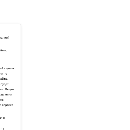
мпанией
айлы,
й
ей с целью
ия не
айта.
 будет
ии. Яндекс
тавления
екс
я сервиса
ки в
боту