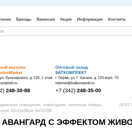
пании
Бренды
Вакансии
Акции
Информация
Контакты
ный магазин
Оптовый склад
ectroMarket
БАТКОМПЛЕКТ
 ул. Луначарского, д. 105, 1 этаж
г. Пермь, ул. Г. Хасана, д. 105 корп. 70
omplekt.ru
internet@batkomplekt.ru
2)
248-30-88
+7
(342)
248-35-00
аздничное освещение, новогодние, сезонные товары
24.01
 огня 30х13х30см 3хС/USB
АВАНГАРД С ЭФФЕКТОМ ЖИВО