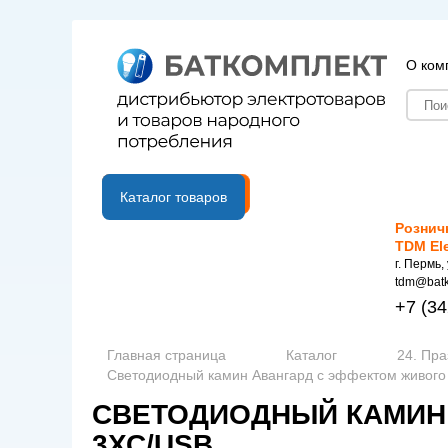
О ком
B2B портал
Каталог товаров
Рознич
TDM El
г. Пермь,
tdm@batk
+7
(34
Главная страница
Каталог
24. Пр
Светодиодный камин Авангард с эффектом живого
СВЕТОДИОДНЫЙ КАМИН 
3ХС/USB