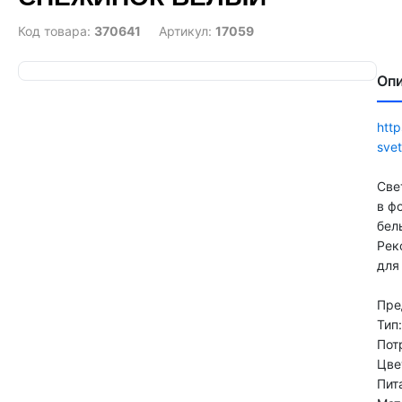
Код товара:
370641
Артикул:
17059
Оп
http
sve
Све
в ф
бел
Рек
для
Пре
Тип
Пот
Цве
Пит