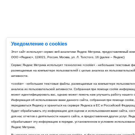
Уведомление о cookies
Этот сайт использует сервис веб-аналитики Яндекс Метрика, предоставляемый ко
ООО «Яндекс», 119021, Россия, Москва, ул. Л. Толстого, 16 (далее – Яндекс)
Сервис Яндекс Метрика использует технологию «cookie» - небольшие текстовые ф
размещаемые на компьютере пользователей с целью анализа их пользовательско
активности.
«cookie» - небольшие текстовые файлы, размещаемые на компьютере пользовател
анализа их пользовательской активности. Собранная при помощи cookie информац
может идентифицировать вас, однако может помочь нам улучшить работу нашего с
Информация об использовании вами данного сайта, собранная при помощи cookie,
передаваться Яндексу и храниться на сервере Яндекса в ЕС и Российской Федерац
будет обрабатывать эту информацию для оценки и использования вами сайта, сос
для нас отчетов о деятельности нашего сайта, и предоставления других услуг. Янд
обрабатывает эту информацию в порядке, установленном в условиях использовани
Яндекс Метрика.
Вы можете отказаться от использования cookies, выбрав соответствующие настрой