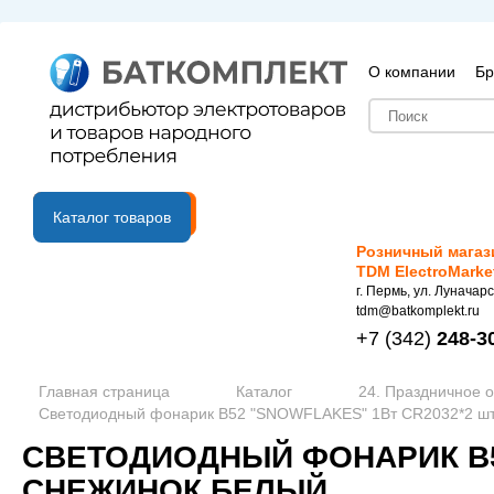
О компании
Бр
B2B портал
Каталог товаров
Розничный магаз
TDM ElectroMarke
г. Пермь, ул. Луначарс
tdm@batkomplekt.ru
+7
(342)
248-3
Главная страница
Каталог
24. Праздничное 
Светодиодный фонарик B52 "SNOWFLAKES" 1Вт CR2032*2 шт
СВЕТОДИОДНЫЙ ФОНАРИК B5
СНЕЖИНОК БЕЛЫЙ