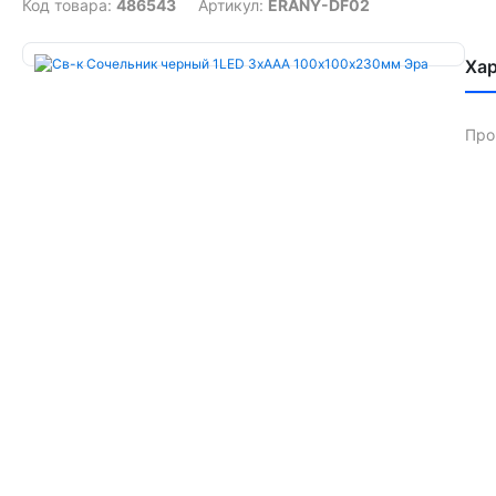
Код товара:
486543
Артикул:
ERANY-DF02
Ха
Про