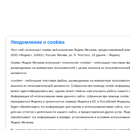
Уведомление о cookies
Этот сайт использует сервис веб-аналитики Яндекс Метрика, предоставляемый ко
ООО «Яндекс», 119021, Россия, Москва, ул. Л. Толстого, 16 (далее – Яндекс)
Сервис Яндекс Метрика использует технологию «cookie» - небольшие текстовые ф
размещаемые на компьютере пользователей с целью анализа их пользовательско
активности.
«cookie» - небольшие текстовые файлы, размещаемые на компьютере пользовател
анализа их пользовательской активности. Собранная при помощи cookie информац
может идентифицировать вас, однако может помочь нам улучшить работу нашего с
Информация об использовании вами данного сайта, собранная при помощи cookie,
передаваться Яндексу и храниться на сервере Яндекса в ЕС и Российской Федерац
будет обрабатывать эту информацию для оценки и использования вами сайта, сос
для нас отчетов о деятельности нашего сайта, и предоставления других услуг. Янд
обрабатывает эту информацию в порядке, установленном в условиях использовани
Яндекс Метрика.
Вы можете отказаться от использования cookies, выбрав соответствующие настрой