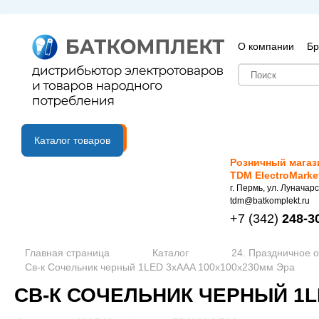
О компании
Бр
B2B портал
Каталог товаров
Розничный магаз
TDM ElectroMarke
г. Пермь, ул. Луначарс
tdm@batkomplekt.ru
+7
(342)
248-3
Главная страница
Каталог
24. Праздничное 
Св-к Сочельник черный 1LED 3хAАA 100х100х230мм Эра
СВ-К СОЧЕЛЬНИК ЧЕРНЫЙ 1L