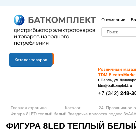
О компании
Бр
B2B портал
Каталог товаров
Розничный магаз
TDM ElectroMarke
г. Пермь, ул. Луначарс
tdm@batkomplekt.ru
+7
(342)
248-3
Главная страница
Каталог
24. Праздничное 
Фигура 8LED теплый белый Звездочка присоска подвес 3хAAA 
ФИГУРА 8LED ТЕПЛЫЙ БЕЛЫЙ