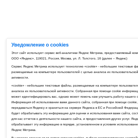
Уведомление о cookies
Этот сайт использует сервис веб-аналитики Яндекс Метрика, предоставляемый ко
ООО «Яндекс», 119021, Россия, Москва, ул. Л. Толстого, 16 (далее – Яндекс)
Сервис Яндекс Метрика использует технологию «cookie» - небольшие текстовые ф
размещаемые на компьютере пользователей с целью анализа их пользовательско
активности.
«cookie» - небольшие текстовые файлы, размещаемые на компьютере пользовател
анализа их пользовательской активности. Собранная при помощи cookie информац
может идентифицировать вас, однако может помочь нам улучшить работу нашего с
Информация об использовании вами данного сайта, собранная при помощи cookie,
передаваться Яндексу и храниться на сервере Яндекса в ЕС и Российской Федерац
будет обрабатывать эту информацию для оценки и использования вами сайта, сос
для нас отчетов о деятельности нашего сайта, и предоставления других услуг. Янд
обрабатывает эту информацию в порядке, установленном в условиях использовани
Яндекс Метрика.
Вы можете отказаться от использования cookies, выбрав соответствующие настрой