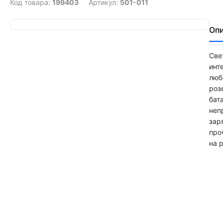
Код товара:
199403
Артикул:
501-011
Оп
Све
инт
люб
роз
бат
неп
зар
про
на 