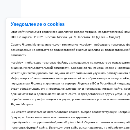
Уведомление о cookies
Этот сайт использует сервис веб-аналитики Яндекс Метрика, предоставляемый ко
ООО «Яндекс», 119021, Россия, Москва, ул. Л. Толстого, 16 (далее – Яндекс)
Сервис Яндекс Метрика использует технологию «cookie» - небольшие текстовые ф
размещаемые на компьютере пользователей с целью анализа их пользовательско
активности.
«cookie» - небольшие текстовые файлы, размещаемые на компьютере пользовател
анализа их пользовательской активности. Собранная при помощи cookie информац
может идентифицировать вас, однако может помочь нам улучшить работу нашего с
Информация об использовании вами данного сайта, собранная при помощи cookie,
передаваться Яндексу и храниться на сервере Яндекса в ЕС и Российской Федерац
будет обрабатывать эту информацию для оценки и использования вами сайта, сос
для нас отчетов о деятельности нашего сайта, и предоставления других услуг. Янд
обрабатывает эту информацию в порядке, установленном в условиях использовани
Яндекс Метрика.
Вы можете отказаться от использования cookies, выбрав соответствующие настрой
браузере. Также вы можете использовать инструмент –
https://yandex.ru/support/metrika/general/opt-out.html. Однако это может повлиять ра
некоторых функций сайта. Используя этот сайт, вы соглашаетесь на обработку дан