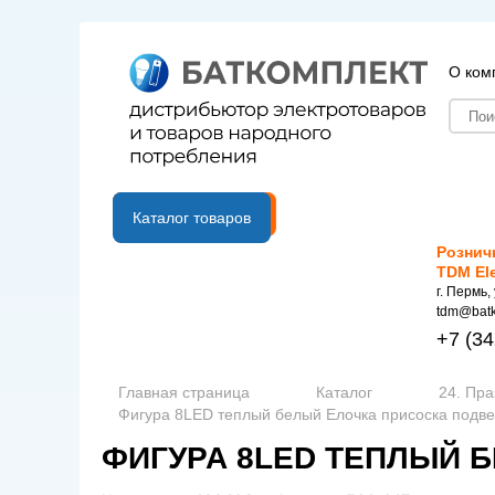
О ком
B2B портал
Каталог товаров
Рознич
TDM El
г. Пермь,
tdm@batk
+7
(34
Главная страница
Каталог
24. Пр
Фигура 8LED теплый белый Елочка присоска подвес
ФИГУРА 8LED ТЕПЛЫЙ Б