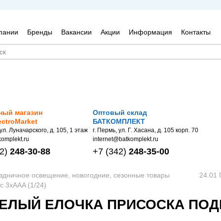
пании
Бренды
Вакансии
Акции
Информация
Контакты
ный магазин
Оптовый склад
ectroMarket
БАТКОМПЛЕКТ
 ул. Луначарского, д. 105, 1 этаж
г. Пермь, ул. Г. Хасана, д. 105 корп. 70
omplekt.ru
internet@batkomplekt.ru
2)
248-30-88
+7
(342)
248-35-00
аздничное освещение, новогодние, сезонные товары
24.01
 3хAAA (1/24)
ЕЛЫЙ ЕЛОЧКА ПРИСОСКА ПОДВЕ