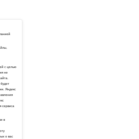
мпанией
айлы,
й
ей с целью
ия не
айта.
 будет
ии. Яндекс
тавления
екс
я сервиса
ки в
боту
ных о вас