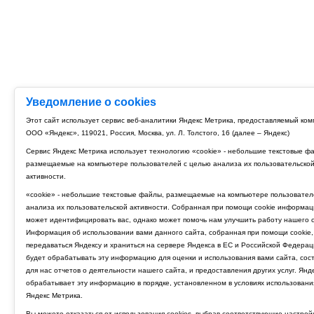
Уведомление о cookies
Этот сайт использует сервис веб-аналитики Яндекс Метрика, предоставляемый ко
ООО «Яндекс», 119021, Россия, Москва, ул. Л. Толстого, 16 (далее – Яндекс)
Сервис Яндекс Метрика использует технологию «cookie» - небольшие текстовые ф
размещаемые на компьютере пользователей с целью анализа их пользовательско
активности.
«cookie» - небольшие текстовые файлы, размещаемые на компьютере пользовател
анализа их пользовательской активности. Собранная при помощи cookie информац
может идентифицировать вас, однако может помочь нам улучшить работу нашего с
Информация об использовании вами данного сайта, собранная при помощи cookie,
передаваться Яндексу и храниться на сервере Яндекса в ЕС и Российской Федерац
будет обрабатывать эту информацию для оценки и использования вами сайта, сос
для нас отчетов о деятельности нашего сайта, и предоставления других услуг. Янд
обрабатывает эту информацию в порядке, установленном в условиях использовани
Яндекс Метрика.
Вы можете отказаться от использования cookies, выбрав соответствующие настрой