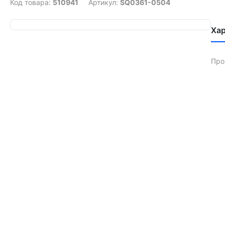
Код товара:
510941
Артикул:
SQ0361-0504
Ха
Про