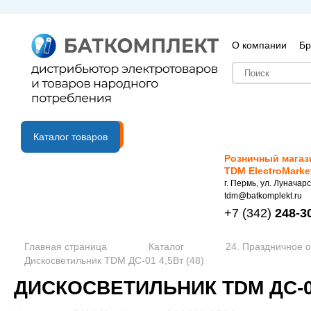
О компании
Бр
B2B портал
Каталог товаров
Розничный магаз
TDM ElectroMarke
г. Пермь, ул. Луначарс
tdm@batkomplekt.ru
+7
(342)
248-3
Главная страница
Каталог
24. Праздничное 
Дискосветильник TDM ДС-01 4,5Вт (48)
ДИСКОСВЕТИЛЬНИК TDM ДС-01 