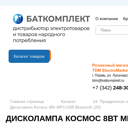
О компании
Бр
B2B портал
Каталог товаров
Розничный магаз
TDM ElectroMarke
г. Пермь, ул. Луначарс
tdm@batkomplekt.ru
+7
(342)
248-3
Главная страница
Каталог
24. Праздничное 
Дисколампа Космос 8Вт MP3 USB Bluetooth (20)
ДИСКОЛАМПА КОСМОС 8ВТ MP