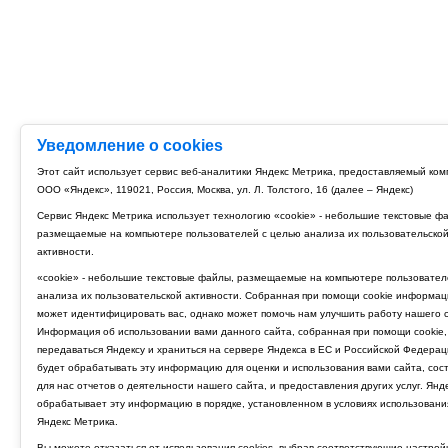
Уведомление о cookies
Этот сайт использует сервис веб-аналитики Яндекс Метрика, предоставляемый ко
ООО «Яндекс», 119021, Россия, Москва, ул. Л. Толстого, 16 (далее – Яндекс)
Сервис Яндекс Метрика использует технологию «cookie» - небольшие текстовые ф
размещаемые на компьютере пользователей с целью анализа их пользовательско
активности.
«cookie» - небольшие текстовые файлы, размещаемые на компьютере пользовател
анализа их пользовательской активности. Собранная при помощи cookie информац
может идентифицировать вас, однако может помочь нам улучшить работу нашего с
Информация об использовании вами данного сайта, собранная при помощи cookie,
передаваться Яндексу и храниться на сервере Яндекса в ЕС и Российской Федерац
будет обрабатывать эту информацию для оценки и использования вами сайта, сос
для нас отчетов о деятельности нашего сайта, и предоставления других услуг. Янд
обрабатывает эту информацию в порядке, установленном в условиях использовани
Яндекс Метрика.
Вы можете отказаться от использования cookies, выбрав соответствующие настрой