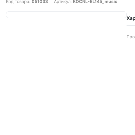
Код товара:
051033
Артикул:
KOCNL-EL145_music
Ха
Про