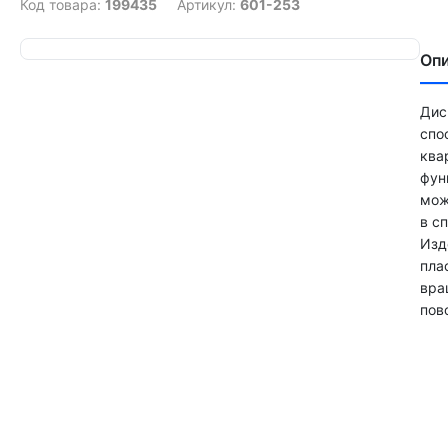
Код товара:
199435
Артикул:
601-253
Оп
Дис
спо
ква
фун
мож
в с
Изд
пла
вра
пов