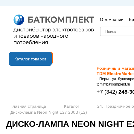
О компании
Бр
B2B портал
Каталог товаров
Розничный магаз
TDM ElectroMarke
г. Пермь, ул. Луначарс
tdm@batkomplekt.ru
+7
(342)
248-3
Главная страница
Каталог
24. Праздничное 
Диско-лампа Neon Night Е27 230В (12)
ДИСКО-ЛАМПА NEON NIGHT Е27