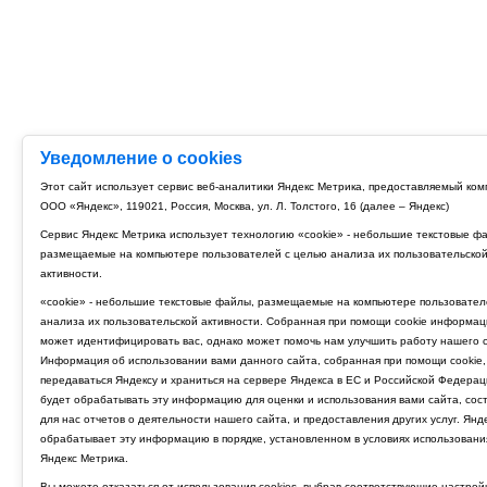
Уведомление о cookies
Этот сайт использует сервис веб-аналитики Яндекс Метрика, предоставляемый ко
ООО «Яндекс», 119021, Россия, Москва, ул. Л. Толстого, 16 (далее – Яндекс)
Сервис Яндекс Метрика использует технологию «cookie» - небольшие текстовые ф
размещаемые на компьютере пользователей с целью анализа их пользовательско
активности.
«cookie» - небольшие текстовые файлы, размещаемые на компьютере пользовател
анализа их пользовательской активности. Собранная при помощи cookie информац
может идентифицировать вас, однако может помочь нам улучшить работу нашего с
Информация об использовании вами данного сайта, собранная при помощи cookie,
передаваться Яндексу и храниться на сервере Яндекса в ЕС и Российской Федерац
будет обрабатывать эту информацию для оценки и использования вами сайта, сос
для нас отчетов о деятельности нашего сайта, и предоставления других услуг. Янд
обрабатывает эту информацию в порядке, установленном в условиях использовани
Яндекс Метрика.
Вы можете отказаться от использования cookies, выбрав соответствующие настрой