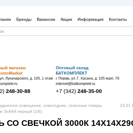
пании
Бренды
Вакансии
Акции
Информация
Контакты
ный магазин
Оптовый склад
ectroMarket
БАТКОМПЛЕКТ
 ул. Луначарского, д. 105, 1 этаж
г. Пермь, ул. Г. Хасана, д. 105 корп. 70
omplekt.ru
internet@batkomplekt.ru
2)
248-30-88
+7
(342)
248-35-00
аздничное освещение, новогодние, сезонные товары
24.01
м 3хААА черный (1/6)
СО СВЕЧКОЙ 3000К 14Х14Х29С