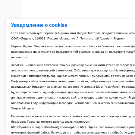
Уведомление о cookies
Этот сайт использует сервис веб-аналитики Яндекс Метрика, предоставляемый ко
ООО «Яндекс», 119021, Россия, Москва, ул. Л. Толстого, 16 (далее – Яндекс)
Сервис Яндекс Метрика использует технологию «cookie» - небольшие текстовые ф
размещаемые на компьютере пользователей с целью анализа их пользовательско
активности.
«cookie» - небольшие текстовые файлы, размещаемые на компьютере пользовател
анализа их пользовательской активности. Собранная при помощи cookie информац
может идентифицировать вас, однако может помочь нам улучшить работу нашего с
Информация об использовании вами данного сайта, собранная при помощи cookie,
передаваться Яндексу и храниться на сервере Яндекса в ЕС и Российской Федерац
будет обрабатывать эту информацию для оценки и использования вами сайта, сос
для нас отчетов о деятельности нашего сайта, и предоставления других услуг. Янд
обрабатывает эту информацию в порядке, установленном в условиях использовани
Яндекс Метрика.
Вы можете отказаться от использования cookies, выбрав соответствующие настрой
браузере. Также вы можете использовать инструмент –
https://yandex.ru/support/metrika/general/opt-out.html. Однако это может повлиять ра
некоторых функций сайта. Используя этот сайт, вы соглашаетесь на обработку дан