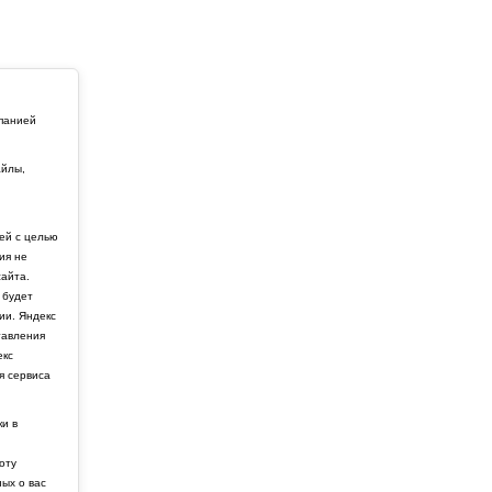
мпанией
айлы,
й
ей с целью
ия не
айта.
 будет
ии. Яндекс
тавления
екс
я сервиса
ки в
боту
ных о вас