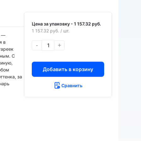
Цена за упаковку -
1 157.32 руб.
1 157.32 руб.
/ шт.
а —
я в
-
+
тареек
сным. С
тиную,
Добавить в корзину
юбом
ттенка, за
нарь
Сравнить