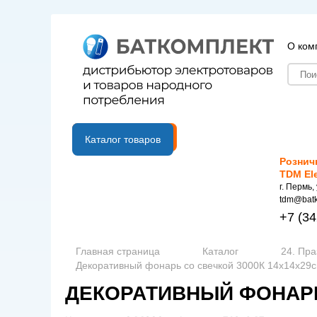
О ком
B2B портал
Каталог товаров
Рознич
TDM El
г. Пермь,
tdm@batk
+7
(34
Главная страница
Каталог
24. Пр
Декоративный фонарь со свечкой 3000К 14х14х29с
ДЕКОРАТИВНЫЙ ФОНАРЬ 