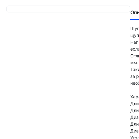
Оп
Щуп
щуп
Нап
есл
Отл
мм.
Так
за 
нео
Хар
Дли
Дли
Диа
Дли
Диа
Уго