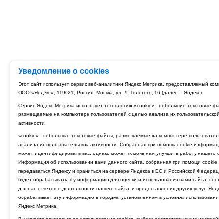
Уведомление о cookies
Этот сайт использует сервис веб-аналитики Яндекс Метрика, предоставляемый ко
ООО «Яндекс», 119021, Россия, Москва, ул. Л. Толстого, 16 (далее – Яндекс)
Сервис Яндекс Метрика использует технологию «cookie» - небольшие текстовые ф
размещаемые на компьютере пользователей с целью анализа их пользовательско
активности.
«cookie» - небольшие текстовые файлы, размещаемые на компьютере пользовател
анализа их пользовательской активности. Собранная при помощи cookie информац
может идентифицировать вас, однако может помочь нам улучшить работу нашего с
Информация об использовании вами данного сайта, собранная при помощи cookie,
передаваться Яндексу и храниться на сервере Яндекса в ЕС и Российской Федерац
будет обрабатывать эту информацию для оценки и использования вами сайта, сос
для нас отчетов о деятельности нашего сайта, и предоставления других услуг. Янд
обрабатывает эту информацию в порядке, установленном в условиях использовани
Яндекс Метрика.
Вы можете отказаться от использования cookies, выбрав соответствующие настрой