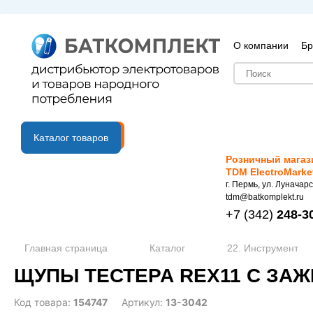
О компании
Бр
B2B портал
Каталог товаров
Розничный магаз
TDM ElectroMarke
г. Пермь, ул. Луначарс
tdm@batkomplekt.ru
+7
(342)
248-3
Главная страница
Каталог
22. Инструмент
ЩУПЫ ТЕСТЕРА REX11 С ЗАЖ
Код товара:
154747
Артикул:
13-3042