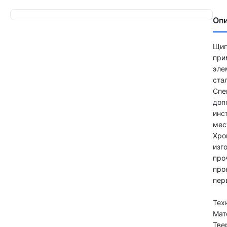
Оп
Щип
при
эле
ста
Спе
доп
инс
мес
Хро
изг
про
про
пер
Тех
Мат
Тве