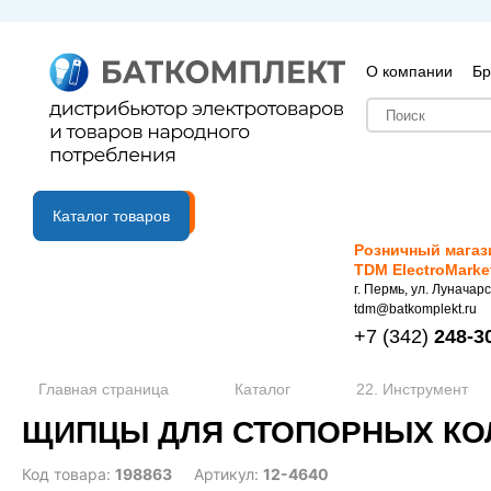
О компании
Бр
B2B портал
Каталог товаров
Розничный магаз
TDM ElectroMarke
г. Пермь, ул. Луначарс
tdm@batkomplekt.ru
+7
(342)
248-3
Главная страница
Каталог
22. Инструмент
ЩИПЦЫ ДЛЯ СТОПОРНЫХ КОЛЕ
Код товара:
198863
Артикул:
12-4640