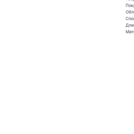
Пок
Обл
Спо
Дли
Мат