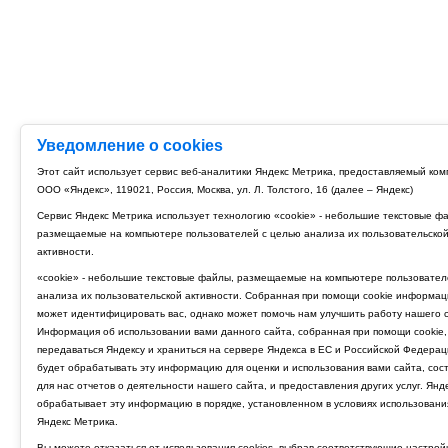
Уведомление о cookies
Этот сайт использует сервис веб-аналитики Яндекс Метрика, предоставляемый ко
ООО «Яндекс», 119021, Россия, Москва, ул. Л. Толстого, 16 (далее – Яндекс)
Сервис Яндекс Метрика использует технологию «cookie» - небольшие текстовые ф
размещаемые на компьютере пользователей с целью анализа их пользовательско
активности.
«cookie» - небольшие текстовые файлы, размещаемые на компьютере пользовател
анализа их пользовательской активности. Собранная при помощи cookie информац
может идентифицировать вас, однако может помочь нам улучшить работу нашего с
Информация об использовании вами данного сайта, собранная при помощи cookie,
передаваться Яндексу и храниться на сервере Яндекса в ЕС и Российской Федерац
будет обрабатывать эту информацию для оценки и использования вами сайта, сос
для нас отчетов о деятельности нашего сайта, и предоставления других услуг. Янд
обрабатывает эту информацию в порядке, установленном в условиях использовани
Яндекс Метрика.
Вы можете отказаться от использования cookies, выбрав соответствующие настрой