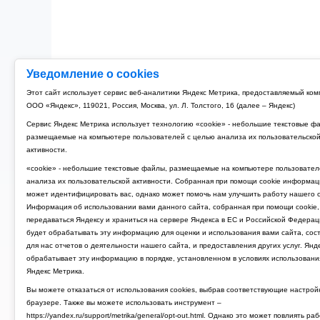
Уведомление о cookies
Этот сайт использует сервис веб-аналитики Яндекс Метрика, предоставляемый ко
ООО «Яндекс», 119021, Россия, Москва, ул. Л. Толстого, 16 (далее – Яндекс)
Сервис Яндекс Метрика использует технологию «cookie» - небольшие текстовые ф
размещаемые на компьютере пользователей с целью анализа их пользовательско
активности.
«cookie» - небольшие текстовые файлы, размещаемые на компьютере пользовател
анализа их пользовательской активности. Собранная при помощи cookie информац
может идентифицировать вас, однако может помочь нам улучшить работу нашего с
Информация об использовании вами данного сайта, собранная при помощи cookie,
передаваться Яндексу и храниться на сервере Яндекса в ЕС и Российской Федерац
будет обрабатывать эту информацию для оценки и использования вами сайта, сос
для нас отчетов о деятельности нашего сайта, и предоставления других услуг. Янд
обрабатывает эту информацию в порядке, установленном в условиях использовани
Яндекс Метрика.
Вы можете отказаться от использования cookies, выбрав соответствующие настрой
браузере. Также вы можете использовать инструмент –
https://yandex.ru/support/metrika/general/opt-out.html. Однако это может повлиять ра