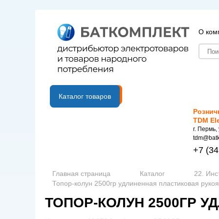
О ком
B2B портал
Каталог товаров
Рознич
TDM El
г. Пермь,
tdm@batk
+7
(34
Главная страница
Каталог
22. Инс
Топор-колун 2500гр удлиненная пластиковая рукоя
ТОПОР-КОЛУН 2500ГР У