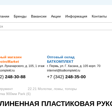
пании
Бренды
Вакансии
Акции
Информация
Контакты
ный магазин
Оптовый склад
ectroMarket
БАТКОМПЛЕКТ
 ул. Луначарского, д. 105, 1 этаж
г. Пермь, ул. Г. Хасана, д. 105 корп. 70
omplekt.ru
internet@batkomplekt.ru
2)
248-30-88
+7
(342)
248-35-00
трумент
22.21 Молотки, ломы, топоры
тка 900мм Park (6)
ДЛИНЕННАЯ ПЛАСТИКОВАЯ РУКО