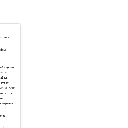
мпанией
айлы,
й
ей с целью
ия не
айта.
 будет
ии. Яндекс
тавления
екс
я сервиса
ки в
боту