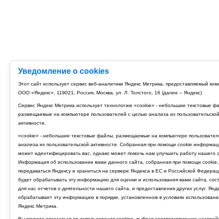
Уведомление о cookies
Этот сайт использует сервис веб-аналитики Яндекс Метрика, предоставляемый ко
ООО «Яндекс», 119021, Россия, Москва, ул. Л. Толстого, 16 (далее – Яндекс)
Сервис Яндекс Метрика использует технологию «cookie» - небольшие текстовые ф
размещаемые на компьютере пользователей с целью анализа их пользовательско
активности.
«cookie» - небольшие текстовые файлы, размещаемые на компьютере пользовател
анализа их пользовательской активности. Собранная при помощи cookie информац
может идентифицировать вас, однако может помочь нам улучшить работу нашего с
Информация об использовании вами данного сайта, собранная при помощи cookie,
передаваться Яндексу и храниться на сервере Яндекса в ЕС и Российской Федерац
будет обрабатывать эту информацию для оценки и использования вами сайта, сос
для нас отчетов о деятельности нашего сайта, и предоставления других услуг. Янд
обрабатывает эту информацию в порядке, установленном в условиях использовани
Яндекс Метрика.
Вы можете отказаться от использования cookies, выбрав соответствующие настрой