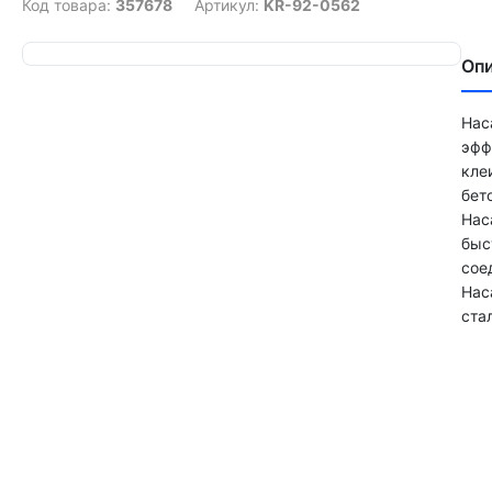
Код товара:
357678
Артикул:
KR-92-0562
Оп
Нас
эфф
кле
бет
Нас
быс
сое
Нас
ста