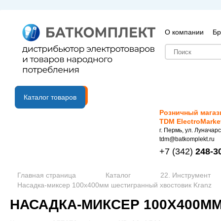
О компании
Бр
B2B портал
Каталог товаров
Розничный магаз
TDM ElectroMarke
г. Пермь, ул. Луначарс
tdm@batkomplekt.ru
+7
(342)
248-3
Главная страница
Каталог
22. Инструмент
Насадка-миксер 100х400мм шестигранный хвостовик Kranz
НАСАДКА-МИКСЕР 100Х400М