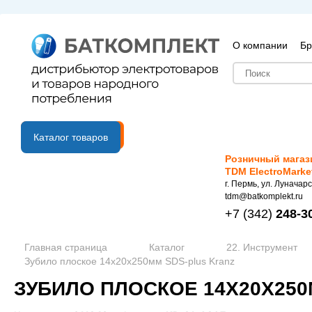
О компании
Бр
B2B портал
Каталог товаров
Розничный магаз
TDM ElectroMarke
г. Пермь, ул. Луначарс
tdm@batkomplekt.ru
+7
(342)
248-3
Главная страница
Каталог
22. Инструмент
Зубило плоское 14х20х250мм SDS-plus Kranz
ЗУБИЛО ПЛОСКОЕ 14Х20Х250