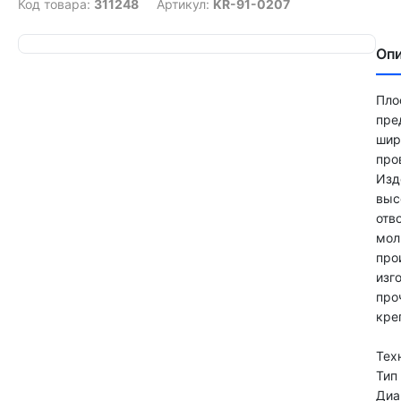
Код товара:
311248
Артикул:
KR-91-0207
Оп
Пло
пре
шир
про
Изд
выс
отв
мол
про
изг
про
кре
Тех
Тип
Диа