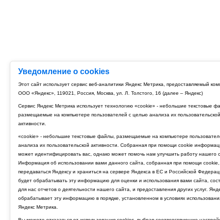
Уведомление о cookies
Этот сайт использует сервис веб-аналитики Яндекс Метрика, предоставляемый ко
ООО «Яндекс», 119021, Россия, Москва, ул. Л. Толстого, 16 (далее – Яндекс)
Сервис Яндекс Метрика использует технологию «cookie» - небольшие текстовые ф
размещаемые на компьютере пользователей с целью анализа их пользовательско
активности.
«cookie» - небольшие текстовые файлы, размещаемые на компьютере пользовател
анализа их пользовательской активности. Собранная при помощи cookie информац
может идентифицировать вас, однако может помочь нам улучшить работу нашего с
Информация об использовании вами данного сайта, собранная при помощи cookie,
передаваться Яндексу и храниться на сервере Яндекса в ЕС и Российской Федерац
будет обрабатывать эту информацию для оценки и использования вами сайта, сос
для нас отчетов о деятельности нашего сайта, и предоставления других услуг. Янд
обрабатывает эту информацию в порядке, установленном в условиях использовани
Яндекс Метрика.
Вы можете отказаться от использования cookies, выбрав соответствующие настрой