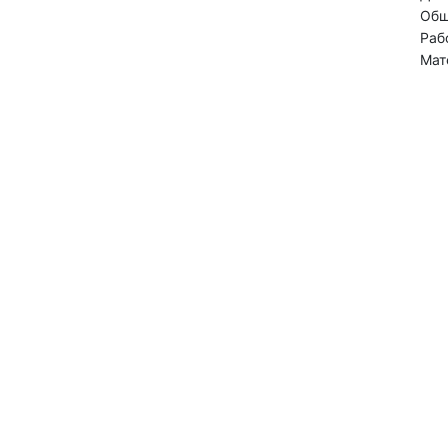
Общ
Раб
Мат