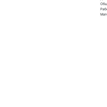
Общ
Раб
Мат