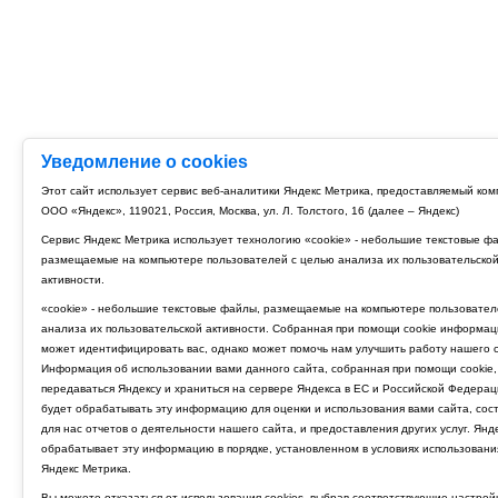
Уведомление о cookies
Этот сайт использует сервис веб-аналитики Яндекс Метрика, предоставляемый ко
ООО «Яндекс», 119021, Россия, Москва, ул. Л. Толстого, 16 (далее – Яндекс)
Сервис Яндекс Метрика использует технологию «cookie» - небольшие текстовые ф
размещаемые на компьютере пользователей с целью анализа их пользовательско
активности.
«cookie» - небольшие текстовые файлы, размещаемые на компьютере пользовател
анализа их пользовательской активности. Собранная при помощи cookie информац
может идентифицировать вас, однако может помочь нам улучшить работу нашего с
Информация об использовании вами данного сайта, собранная при помощи cookie,
передаваться Яндексу и храниться на сервере Яндекса в ЕС и Российской Федерац
будет обрабатывать эту информацию для оценки и использования вами сайта, сос
для нас отчетов о деятельности нашего сайта, и предоставления других услуг. Янд
обрабатывает эту информацию в порядке, установленном в условиях использовани
Яндекс Метрика.
Вы можете отказаться от использования cookies, выбрав соответствующие настрой