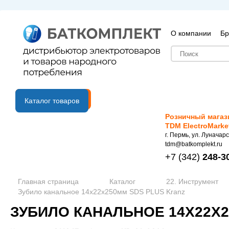
О компании
Бр
B2B портал
Каталог товаров
Розничный магаз
TDM ElectroMarke
г. Пермь, ул. Луначарс
tdm@batkomplekt.ru
+7
(342)
248-3
Главная страница
Каталог
22. Инструмент
Зубило канальное 14х22х250мм SDS PLUS Kranz
ЗУБИЛО КАНАЛЬНОЕ 14Х22Х2