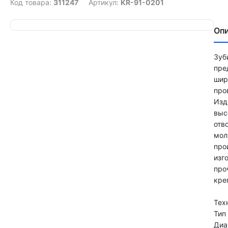
Код товара:
311247
Артикул:
KR-91-0201
Оп
Зуб
пре
шир
про
Изд
выс
отв
мол
про
изг
про
кре
Тех
Тип
Диа