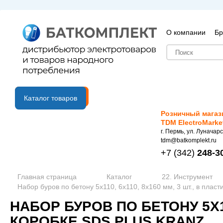
О компании
Бр
B2B портал
Каталог товаров
Розничный магаз
TDM ElectroMarke
г. Пермь, ул. Луначарс
tdm@batkomplekt.ru
+7
(342)
248-3
Главная страница
Каталог
22. Инструмент
Набор буров по бетону 5х110, 6х110, 8х160 мм, 3 шт., в плас
НАБОР БУРОВ ПО БЕТОНУ 5Х11
КОРОБКЕ SDS PLUS KRANZ