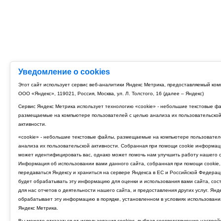
Уведомление о cookies
Этот сайт использует сервис веб-аналитики Яндекс Метрика, предоставляемый ко
ООО «Яндекс», 119021, Россия, Москва, ул. Л. Толстого, 16 (далее – Яндекс)
Сервис Яндекс Метрика использует технологию «cookie» - небольшие текстовые ф
размещаемые на компьютере пользователей с целью анализа их пользовательско
активности.
«cookie» - небольшие текстовые файлы, размещаемые на компьютере пользовател
анализа их пользовательской активности. Собранная при помощи cookie информац
может идентифицировать вас, однако может помочь нам улучшить работу нашего с
Информация об использовании вами данного сайта, собранная при помощи cookie,
передаваться Яндексу и храниться на сервере Яндекса в ЕС и Российской Федерац
будет обрабатывать эту информацию для оценки и использования вами сайта, сос
для нас отчетов о деятельности нашего сайта, и предоставления других услуг. Янд
обрабатывает эту информацию в порядке, установленном в условиях использовани
Яндекс Метрика.
Вы можете отказаться от использования cookies, выбрав соответствующие настрой