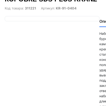
Код товара:
311221
Артикул:
KR-91-0404
Оп
Наб
бур
кам
кре
ста
кон
пол
уда
выв
под
зак
отв
наб
дли