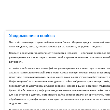
Уведомление о cookies
Этот сайт использует сервис веб-аналитики Яндекс Метрика, предоставляемый ко
ООО «Яндекс», 119021, Россия, Москва, ул. Л. Толстого, 16 (далее – Яндекс)
Сервис Яндекс Метрика использует технологию «cookie» - небольшие текстовые ф
размещаемые на компьютере пользователей с целью анализа их пользовательско
активности.
«cookie» - небольшие текстовые файлы, размещаемые на компьютере пользовател
анализа их пользовательской активности. Собранная при помощи cookie информац
может идентифицировать вас, однако может помочь нам улучшить работу нашего с
Информация об использовании вами данного сайта, собранная при помощи cookie,
передаваться Яндексу и храниться на сервере Яндекса в ЕС и Российской Федерац
будет обрабатывать эту информацию для оценки и использования вами сайта, сос
для нас отчетов о деятельности нашего сайта, и предоставления других услуг. Янд
обрабатывает эту информацию в порядке, установленном в условиях использовани
Яндекс Метрика.
Вы можете отказаться от использования cookies, выбрав соответствующие настрой