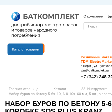
О компании
Бр
B2B портал
Каталог товаров
Розничный магаз
TDM ElectroMarke
г. Пермь, ул. Луначарс
tdm@batkomplekt.ru
+7
(342)
248-3
Главная страница
Каталог
22. Инструмент
Набор буров по бетону 5-6х110, 6-8-10х160 мм, 5 шт., в плас
НАБОР БУРОВ ПО БЕТОНУ 5-6Х
КОРОБКЕ SDS PLUS KRANZ