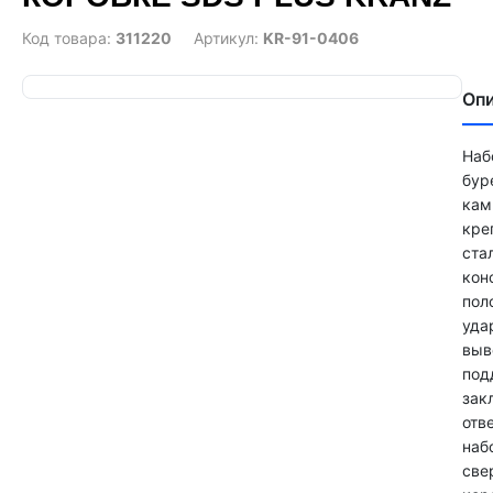
Код товара:
311220
Артикул:
KR-91-0406
Оп
Наб
бур
кам
кре
ста
кон
пол
уда
выв
под
зак
отв
наб
све