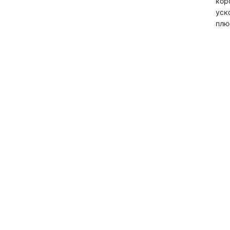
кор
уск
плю