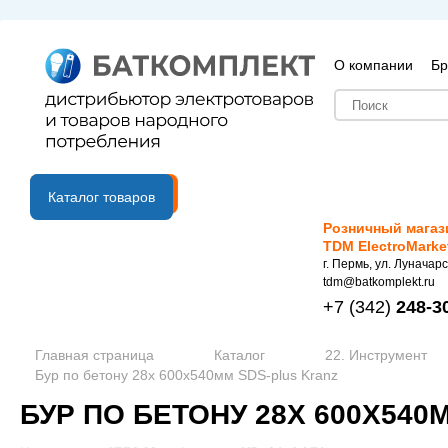
О компании
Бр
B2B портал
Каталог товаров
Розничный магаз
TDM ElectroMarke
г. Пермь, ул. Луначарс
tdm@batkomplekt.ru
+7
(342)
248-3
Главная страница
Каталог
22. Инструмент
Бур по бетону 28х 600х540мм SDS-plus Kranz
БУР ПО БЕТОНУ 28Х 600Х540