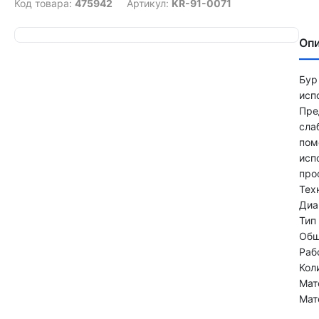
Код товара:
475942
Артикул:
KR-91-0071
Оп
Бур
исп
Пре
сла
пом
исп
про
Тех
Диа
Тип
Общ
Раб
Кол
Мат
Мат