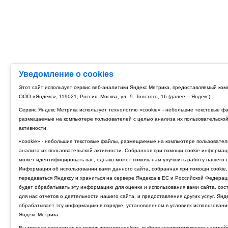
Уведомление о cookies
Этот сайт использует сервис веб-аналитики Яндекс Метрика, предоставляемый ко
ООО «Яндекс», 119021, Россия, Москва, ул. Л. Толстого, 16 (далее – Яндекс)
Сервис Яндекс Метрика использует технологию «cookie» - небольшие текстовые ф
размещаемые на компьютере пользователей с целью анализа их пользовательско
активности.
«cookie» - небольшие текстовые файлы, размещаемые на компьютере пользовател
анализа их пользовательской активности. Собранная при помощи cookie информац
может идентифицировать вас, однако может помочь нам улучшить работу нашего с
Информация об использовании вами данного сайта, собранная при помощи cookie,
передаваться Яндексу и храниться на сервере Яндекса в ЕС и Российской Федерац
будет обрабатывать эту информацию для оценки и использования вами сайта, сос
для нас отчетов о деятельности нашего сайта, и предоставления других услуг. Янд
обрабатывает эту информацию в порядке, установленном в условиях использовани
Яндекс Метрика.
Вы можете отказаться от использования cookies, выбрав соответствующие настрой