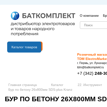
О компании
Бр
B2B портал
Каталог товаров
Розничный магаз
TDM ElectroMarke
г. Пермь, ул. Луначарс
tdm@batkomplekt.ru
+7
(342)
248-3
Главная страница
Каталог
22. Инструмент
Бур по бетону 26х800мм SDS-plus Kranz
БУР ПО БЕТОНУ 26Х800ММ S