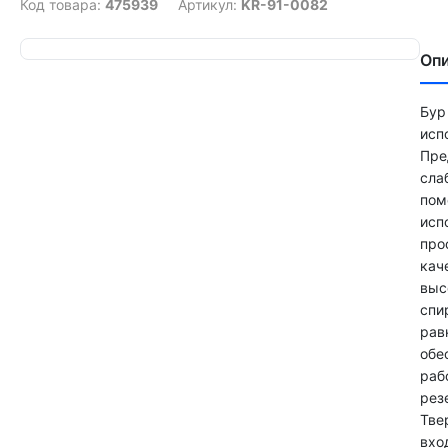
Код товара:
475939
Артикул:
KR-91-0082
Оп
Бур
исп
Пре
сла
пом
исп
про
кач
выс
спи
рав
обе
раб
рез
Тве
вхо