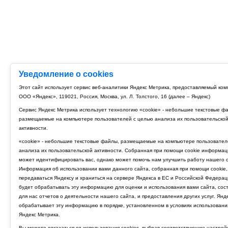
Уведомление о cookies
Этот сайт использует сервис веб-аналитики Яндекс Метрика, предоставляемый ко
ООО «Яндекс», 119021, Россия, Москва, ул. Л. Толстого, 16 (далее – Яндекс)
Сервис Яндекс Метрика использует технологию «cookie» - небольшие текстовые ф
размещаемые на компьютере пользователей с целью анализа их пользовательско
активности.
«cookie» - небольшие текстовые файлы, размещаемые на компьютере пользовател
анализа их пользовательской активности. Собранная при помощи cookie информац
может идентифицировать вас, однако может помочь нам улучшить работу нашего с
Информация об использовании вами данного сайта, собранная при помощи cookie,
передаваться Яндексу и храниться на сервере Яндекса в ЕС и Российской Федерац
будет обрабатывать эту информацию для оценки и использования вами сайта, сос
для нас отчетов о деятельности нашего сайта, и предоставления других услуг. Янд
обрабатывает эту информацию в порядке, установленном в условиях использовани
Яндекс Метрика.
Вы можете отказаться от использования cookies, выбрав соответствующие настрой