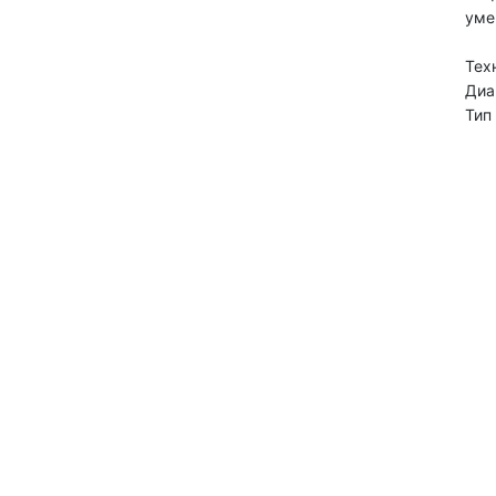
уме
Тех
Диа
Тип