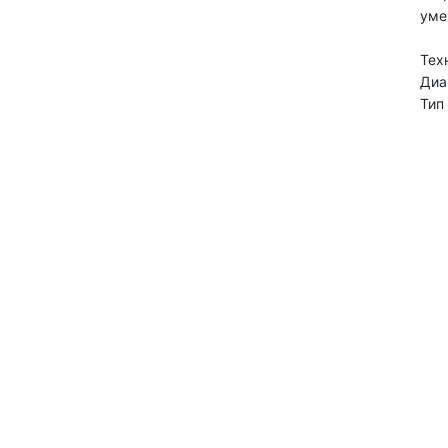
уме
Тех
Диа
Тип