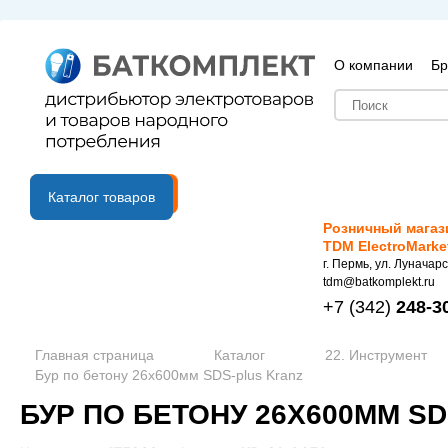
О компании
Бр
B2B портал
Каталог товаров
Розничный магаз
TDM ElectroMarke
г. Пермь, ул. Луначарс
tdm@batkomplekt.ru
+7
(342)
248-3
Главная страница
Каталог
22. Инструмент
Бур по бетону 26х600мм SDS-plus Kranz
БУР ПО БЕТОНУ 26Х600ММ S