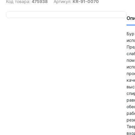
Код товара:
475938
Артикул:
KR-91-0070
Оп
Бур
исп
Пре
сла
пом
исп
про
кач
выс
спи
рав
обе
раб
рез
Тве
вхо