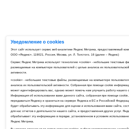
Уведомление о cookies
Этот сайт использует сервис веб-аналитики Яндекс Метрика, предоставляемый ко
ООО «Яндекс», 119021, Россия, Москва, ул. Л. Толстого, 16 (далее – Яндекс)
Сервис Яндекс Метрика использует технологию «cookie» - небольшие текстовые ф
размещаемые на компьютере пользователей с целью анализа их пользовательско
активности.
«cookie» - небольшие текстовые файлы, размещаемые на компьютере пользовател
анализа их пользовательской активности. Собранная при помощи cookie информац
может идентифицировать вас, однако может помочь нам улучшить работу нашего с
Информация об использовании вами данного сайта, собранная при помощи cookie,
передаваться Яндексу и храниться на сервере Яндекса в ЕС и Российской Федерац
будет обрабатывать эту информацию для оценки и использования вами сайта, сос
для нас отчетов о деятельности нашего сайта, и предоставления других услуг. Янд
обрабатывает эту информацию в порядке, установленном в условиях использовани
Яндекс Метрика.
Вы можете отказаться от использования cookies, выбрав соответствующие настрой