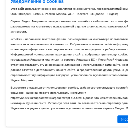
Уведомление о cookies
Этот сайт использует сервис веб-аналитики Яндекс Метрика, предоставляемый ко
ООО «Яндекс», 119021, Россия, Москва, ул. Л. Толстого, 16 (далее – Яндекс)
Сервис Яндекс Метрика использует технологию «cookie» - небольшие текстовые ф
размещаемые на компьютере пользователей с целью анализа их пользовательско
активности.
«cookie» - небольшие текстовые файлы, размещаемые на компьютере пользовател
анализа их пользовательской активности. Собранная при помощи cookie информац
может идентифицировать вас, однако может помочь нам улучшить работу нашего с
Информация об использовании вами данного сайта, собранная при помощи cookie,
передаваться Яндексу и храниться на сервере Яндекса в ЕС и Российской Федерац
будет обрабатывать эту информацию для оценки и использования вами сайта, сос
для нас отчетов о деятельности нашего сайта, и предоставления других услуг. Янд
обрабатывает эту информацию в порядке, установленном в условиях использовани
Яндекс Метрика.
Вы можете отказаться от использования cookies, выбрав соответствующие настрой
браузере. Также вы можете использовать инструмент –
https://yandex.ru/support/metrika/general/opt-out.html. Однако это может повлиять ра
некоторых функций сайта. Используя этот сайт, вы соглашаетесь на обработку дан
Яндексом в порядке и целях, указанных в условиях использования сервиса Яндекс М
Я с