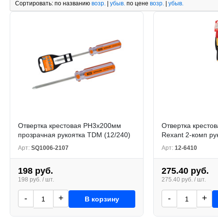
Сортировать:
по названию
возр.
|
убыв.
по цене
возр.
|
убыв.
Отвертка крестовая PH3x200мм
Отвертка кресто
прозрачная рукоятка TDM (12/240)
Rexant 2-комп ру
Арт:
SQ1006-2107
Арт:
12-6410
198 руб.
275.40 руб.
198 руб. / шт.
275.40 руб. / шт.
-
+
-
+
В корзину