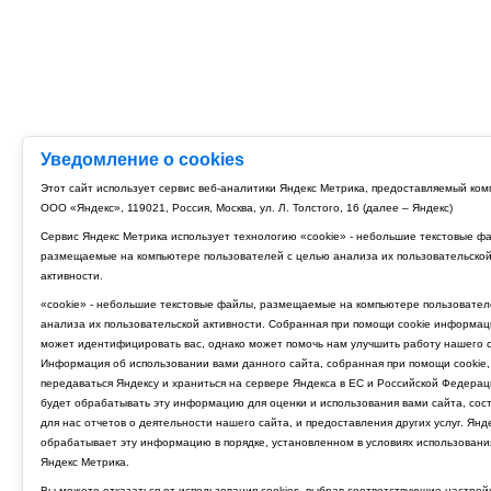
Уведомление о cookies
Этот сайт использует сервис веб-аналитики Яндекс Метрика, предоставляемый ко
ООО «Яндекс», 119021, Россия, Москва, ул. Л. Толстого, 16 (далее – Яндекс)
Сервис Яндекс Метрика использует технологию «cookie» - небольшие текстовые ф
размещаемые на компьютере пользователей с целью анализа их пользовательско
активности.
«cookie» - небольшие текстовые файлы, размещаемые на компьютере пользовател
анализа их пользовательской активности. Собранная при помощи cookie информац
может идентифицировать вас, однако может помочь нам улучшить работу нашего с
Информация об использовании вами данного сайта, собранная при помощи cookie,
передаваться Яндексу и храниться на сервере Яндекса в ЕС и Российской Федерац
будет обрабатывать эту информацию для оценки и использования вами сайта, сос
для нас отчетов о деятельности нашего сайта, и предоставления других услуг. Янд
обрабатывает эту информацию в порядке, установленном в условиях использовани
Яндекс Метрика.
Вы можете отказаться от использования cookies, выбрав соответствующие настрой