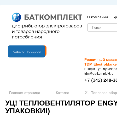
О компании
Бр
B2B портал
Каталог товаров
Розничный магаз
TDM ElectroMarke
г. Пермь, ул. Луначарс
tdm@batkomplekt.ru
+7
(342)
248-3
Главная страница
Каталог
21. Тепловое обо
УЦ! ТЕПЛОВЕНТИЛЯТОР ENGY
УПАКОВКИ!)