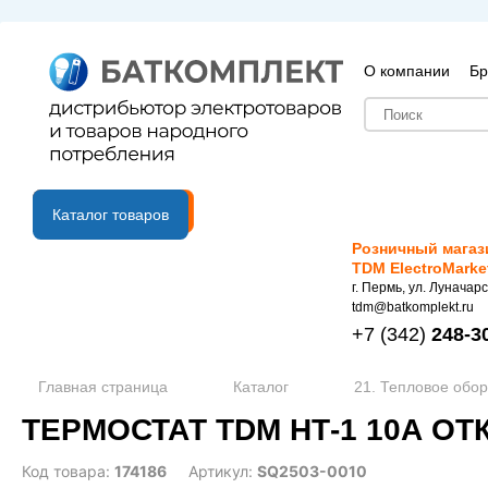
О компании
Бр
B2B портал
Каталог товаров
Розничный магаз
TDM ElectroMarke
г. Пермь, ул. Луначарс
tdm@batkomplekt.ru
+7
(342)
248-3
Главная страница
Каталог
21. Тепловое обо
ТЕРМОСТАТ TDM НТ-1 10А О
Код товара:
174186
Артикул:
SQ2503-0010