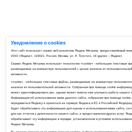
Уведомление о cookies
Этот сайт использует сервис веб-аналитики Яндекс Метрика, предоставляемый ко
ООО «Яндекс», 119021, Россия, Москва, ул. Л. Толстого, 16 (далее – Яндекс)
Сервис Яндекс Метрика использует технологию «cookie» - небольшие текстовые ф
размещаемые на компьютере пользователей с целью анализа их пользовательско
активности.
«cookie» - небольшие текстовые файлы, размещаемые на компьютере пользовател
анализа их пользовательской активности. Собранная при помощи cookie информац
может идентифицировать вас, однако может помочь нам улучшить работу нашего с
Информация об использовании вами данного сайта, собранная при помощи cookie,
передаваться Яндексу и храниться на сервере Яндекса в ЕС и Российской Федерац
будет обрабатывать эту информацию для оценки и использования вами сайта, сос
для нас отчетов о деятельности нашего сайта, и предоставления других услуг. Янд
обрабатывает эту информацию в порядке, установленном в условиях использовани
Яндекс Метрика.
Вы можете отказаться от использования cookies, выбрав соответствующие настрой