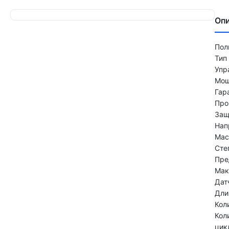
Оп
Пол
Тип
Упр
Мощ
Гар
Про
Защ
Нап
Мас
Сте
Пре
Мак
Дат
Дли
Кол
Кол
цик