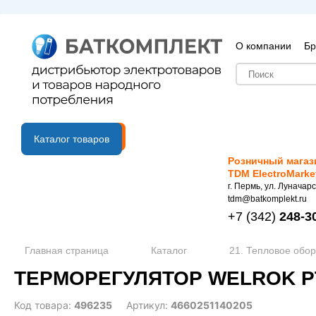
О компании
Бр
B2B портал
Каталог товаров
Розничный магаз
TDM ElectroMarke
г. Пермь, ул. Луначарс
tdm@batkomplekt.ru
+7
(342)
248-3
Главная страница
Каталог
21. Тепловое обо
ТЕРМОРЕГУЛЯТОР WELROK PT
Код товара:
496235
Артикул:
4660251140205