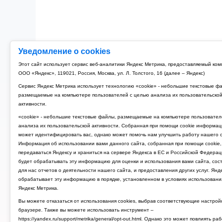
Уведомление о cookies
Этот сайт использует сервис веб-аналитики Яндекс Метрика, предоставляемый ко
ООО «Яндекс», 119021, Россия, Москва, ул. Л. Толстого, 16 (далее – Яндекс)
Сервис Яндекс Метрика использует технологию «cookie» - небольшие текстовые ф
размещаемые на компьютере пользователей с целью анализа их пользовательско
активности.
«cookie» - небольшие текстовые файлы, размещаемые на компьютере пользовател
анализа их пользовательской активности. Собранная при помощи cookie информац
может идентифицировать вас, однако может помочь нам улучшить работу нашего с
Информация об использовании вами данного сайта, собранная при помощи cookie,
передаваться Яндексу и храниться на сервере Яндекса в ЕС и Российской Федерац
будет обрабатывать эту информацию для оценки и использования вами сайта, сос
для нас отчетов о деятельности нашего сайта, и предоставления других услуг. Янд
обрабатывает эту информацию в порядке, установленном в условиях использовани
Яндекс Метрика.
Вы можете отказаться от использования cookies, выбрав соответствующие настрой
браузере. Также вы можете использовать инструмент –
https://yandex.ru/support/metrika/general/opt-out.html. Однако это может повлиять ра