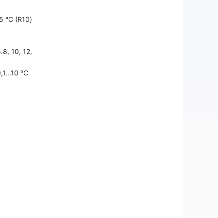
 °С (R10)
, 10, 12,
1...10 °С