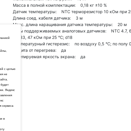
Масса в полной комплектации: 0,18 кг ±10 %
Датчик температуры: NTC терморезистор 10 кОм при 25
Длина соед. кабеля датчика: 3 м
Макс. длина наращивания датчика температуры: 20 м
Типы поддерживаемых аналоговых датчиков: NTC 4.7, 6.8
15, 33, 47 кОм при 25 °C; d18
мпанией
Температурный гистерезис: по воздуху 0,5 °С; по полу 0,
Защита от перегрева: да
айлы,
Регулируемая яркость экрана: да
й
ей с целью
ия не
айта.
 будет
ии. Яндекс
тавления
екс
я сервиса
ки в
боту