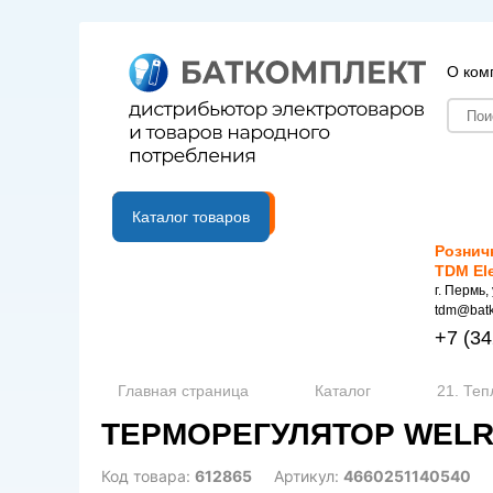
О ком
B2B портал
Каталог товаров
Рознич
TDM El
г. Пермь,
tdm@batk
+7
(34
Главная страница
Каталог
21. Те
ТЕРМОРЕГУЛЯТОР WELRO
Код товара:
612865
Артикул:
4660251140540