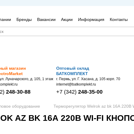
пании
Бренды
Вакансии
Акции
Информация
Контакты
ный магазин
Оптовый склад
ectroMarket
БАТКОМПЛЕКТ
 ул. Луначарского, д. 105, 1 этаж
г. Пермь, ул. Г. Хасана, д. 105 корп. 70
omplekt.ru
internet@batkomplekt.ru
2)
248-30-88
+7
(342)
248-35-00
пловое оборудование
Терморегулятор Welrok az bk 16А 220В 
K AZ BK 16А 220В WI-FI КН