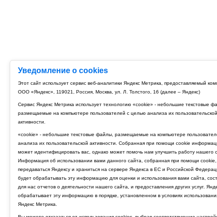
Уведомление о cookies
Этот сайт использует сервис веб-аналитики Яндекс Метрика, предоставляемый ко
ООО «Яндекс», 119021, Россия, Москва, ул. Л. Толстого, 16 (далее – Яндекс)
Сервис Яндекс Метрика использует технологию «cookie» - небольшие текстовые ф
размещаемые на компьютере пользователей с целью анализа их пользовательско
активности.
«cookie» - небольшие текстовые файлы, размещаемые на компьютере пользовател
анализа их пользовательской активности. Собранная при помощи cookie информац
может идентифицировать вас, однако может помочь нам улучшить работу нашего с
Информация об использовании вами данного сайта, собранная при помощи cookie,
передаваться Яндексу и храниться на сервере Яндекса в ЕС и Российской Федерац
будет обрабатывать эту информацию для оценки и использования вами сайта, сос
для нас отчетов о деятельности нашего сайта, и предоставления других услуг. Янд
обрабатывает эту информацию в порядке, установленном в условиях использовани
Яндекс Метрика.
Вы можете отказаться от использования cookies, выбрав соответствующие настрой