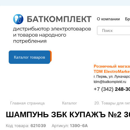
О компании
Бр
B2B портал
Каталог товаров
Розничный магаз
TDM ElectroMarke
г. Пермь, ул. Луначарс
tdm@batkomplekt.ru
+7
(342)
248-3
Главная страница
Каталог
20. Товары для ги
ШАМПУНЬ ЗБК КУПАЖЪ №2 300
Код товара:
621039
Артикул:
1390-6А