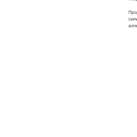
Про
сил
алл