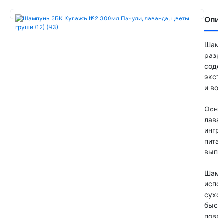
Оп
Шам
раз
сод
экс
и в
Осн
лав
инг
пит
вып
Шам
исп
сух
быс
пов