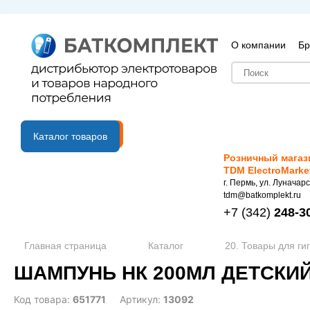
О компании
Бр
B2B портал
Каталог товаров
Розничный магаз
TDM ElectroMarke
г. Пермь, ул. Луначарс
tdm@batkomplekt.ru
+7
(342)
248-3
Главная страница
Каталог
20. Товары для ги
ШАМПУНЬ НК 200МЛ ДЕТСКИЙ
Код товара:
651771
Артикул:
13092