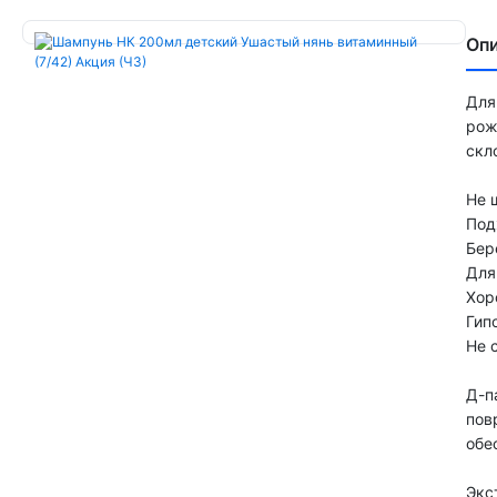
Оп
Для
рож
скл
Не 
Под
Бер
Для
Хор
Гип
Не 
Д-п
пов
обе
Экс