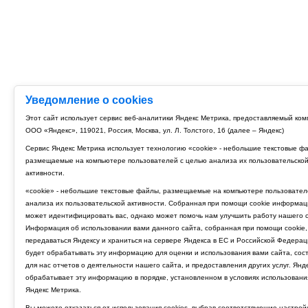
Уведомление о cookies
Этот сайт использует сервис веб-аналитики Яндекс Метрика, предоставляемый ко
ООО «Яндекс», 119021, Россия, Москва, ул. Л. Толстого, 16 (далее – Яндекс)
Сервис Яндекс Метрика использует технологию «cookie» - небольшие текстовые ф
размещаемые на компьютере пользователей с целью анализа их пользовательско
активности.
«cookie» - небольшие текстовые файлы, размещаемые на компьютере пользовател
анализа их пользовательской активности. Собранная при помощи cookie информац
может идентифицировать вас, однако может помочь нам улучшить работу нашего с
Информация об использовании вами данного сайта, собранная при помощи cookie,
передаваться Яндексу и храниться на сервере Яндекса в ЕС и Российской Федерац
будет обрабатывать эту информацию для оценки и использования вами сайта, сос
для нас отчетов о деятельности нашего сайта, и предоставления других услуг. Янд
обрабатывает эту информацию в порядке, установленном в условиях использовани
Яндекс Метрика.
Вы можете отказаться от использования cookies, выбрав соответствующие настрой