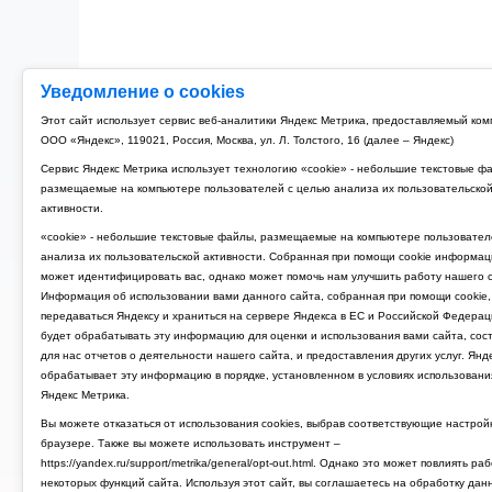
Уведомление о cookies
Этот сайт использует сервис веб-аналитики Яндекс Метрика, предоставляемый ко
ООО «Яндекс», 119021, Россия, Москва, ул. Л. Толстого, 16 (далее – Яндекс)
Сервис Яндекс Метрика использует технологию «cookie» - небольшие текстовые ф
размещаемые на компьютере пользователей с целью анализа их пользовательско
активности.
«cookie» - небольшие текстовые файлы, размещаемые на компьютере пользовател
анализа их пользовательской активности. Собранная при помощи cookie информац
может идентифицировать вас, однако может помочь нам улучшить работу нашего с
Информация об использовании вами данного сайта, собранная при помощи cookie,
передаваться Яндексу и храниться на сервере Яндекса в ЕС и Российской Федерац
будет обрабатывать эту информацию для оценки и использования вами сайта, сос
для нас отчетов о деятельности нашего сайта, и предоставления других услуг. Янд
обрабатывает эту информацию в порядке, установленном в условиях использовани
Яндекс Метрика.
Вы можете отказаться от использования cookies, выбрав соответствующие настрой
браузере. Также вы можете использовать инструмент –
https://yandex.ru/support/metrika/general/opt-out.html. Однако это может повлиять ра
некоторых функций сайта. Используя этот сайт, вы соглашаетесь на обработку дан