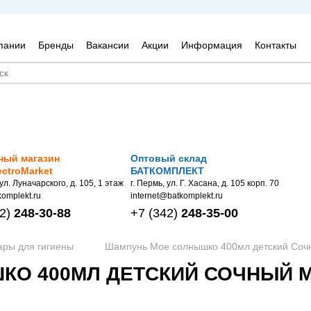
пании
Бренды
Вакансии
Акции
Информация
Контакты
ный магазин
Оптовый склад
ectroMarket
БАТКОМПЛЕКТ
 ул. Луначарского, д. 105, 1 этаж
г. Пермь, ул. Г. Хасана, д. 105 корп. 70
omplekt.ru
internet@batkomplekt.ru
2)
248-30-88
+7
(342)
248-35-00
ары для гигиены
Шампунь Мое солнышко 400мл детский Сочн
О 400МЛ ДЕТСКИЙ СОЧНЫЙ МАН