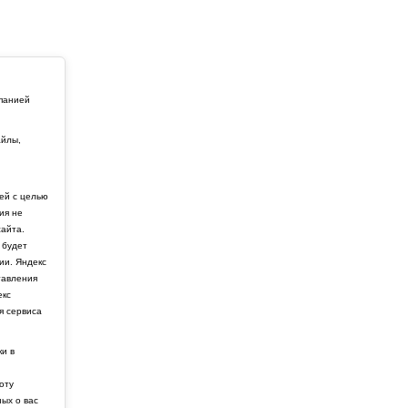
мпанией
айлы,
й
ей с целью
ия не
айта.
 будет
ии. Яндекс
тавления
екс
я сервиса
ки в
боту
ных о вас