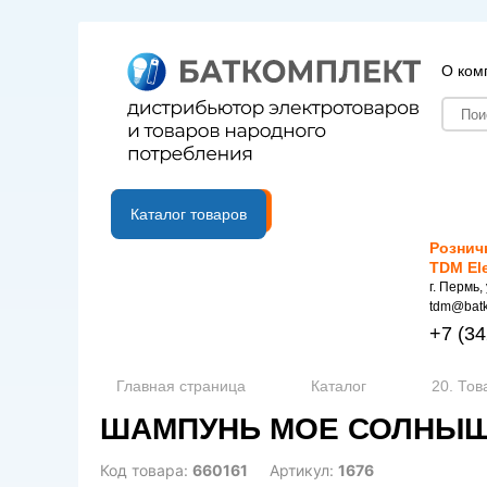
О ком
B2B портал
Каталог товаров
Рознич
TDM El
г. Пермь,
tdm@batk
+7
(34
Главная страница
Каталог
20. Тов
ШАМПУНЬ МОЕ СОЛНЫШК
Код товара:
660161
Артикул:
1676