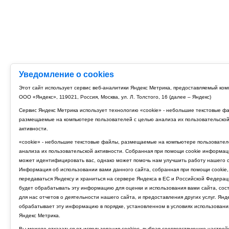
Уведомление о cookies
Этот сайт использует сервис веб-аналитики Яндекс Метрика, предоставляемый ко
ООО «Яндекс», 119021, Россия, Москва, ул. Л. Толстого, 16 (далее – Яндекс)
Сервис Яндекс Метрика использует технологию «cookie» - небольшие текстовые ф
размещаемые на компьютере пользователей с целью анализа их пользовательско
активности.
«cookie» - небольшие текстовые файлы, размещаемые на компьютере пользовател
анализа их пользовательской активности. Собранная при помощи cookie информац
может идентифицировать вас, однако может помочь нам улучшить работу нашего с
Информация об использовании вами данного сайта, собранная при помощи cookie,
передаваться Яндексу и храниться на сервере Яндекса в ЕС и Российской Федерац
будет обрабатывать эту информацию для оценки и использования вами сайта, сос
для нас отчетов о деятельности нашего сайта, и предоставления других услуг. Янд
обрабатывает эту информацию в порядке, установленном в условиях использовани
Яндекс Метрика.
Вы можете отказаться от использования cookies, выбрав соответствующие настрой