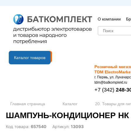
О компании
Бр
B2B портал
Каталог товаров
Розничный магаз
TDM ElectroMarke
г. Пермь, ул. Луначарс
tdm@batkomplekt.ru
+7
(342)
248-3
Главная страница
Каталог
20. Товары для ги
ШАМПУНЬ-КОНДИЦИОНЕР НК 2
Код товара:
657540
Артикул:
13093