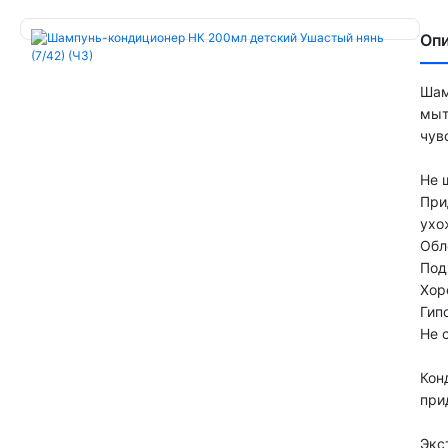
Оп
Шам
мыт
чув
Не 
При
ухо
Обл
Под
Хор
Гип
Не 
Кон
при
Экс