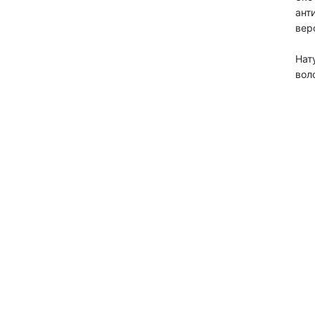
ант
вер
Нат
вол