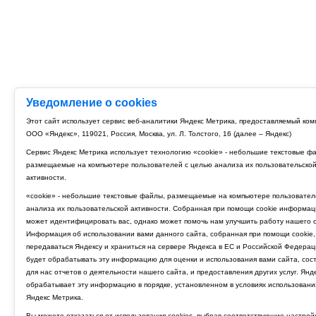
Уведомление о cookies
Этот сайт использует сервис веб-аналитики Яндекс Метрика, предоставляемый ко
ООО «Яндекс», 119021, Россия, Москва, ул. Л. Толстого, 16 (далее – Яндекс)
Сервис Яндекс Метрика использует технологию «cookie» - небольшие текстовые ф
размещаемые на компьютере пользователей с целью анализа их пользовательско
активности.
«cookie» - небольшие текстовые файлы, размещаемые на компьютере пользовател
анализа их пользовательской активности. Собранная при помощи cookie информац
может идентифицировать вас, однако может помочь нам улучшить работу нашего с
Информация об использовании вами данного сайта, собранная при помощи cookie,
передаваться Яндексу и храниться на сервере Яндекса в ЕС и Российской Федерац
будет обрабатывать эту информацию для оценки и использования вами сайта, сос
для нас отчетов о деятельности нашего сайта, и предоставления других услуг. Янд
обрабатывает эту информацию в порядке, установленном в условиях использовани
Яндекс Метрика.
Вы можете отказаться от использования cookies, выбрав соответствующие настрой