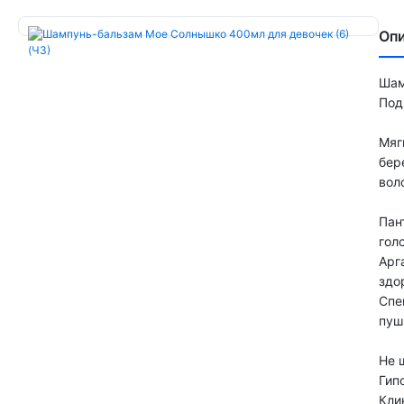
Оп
Шам
Под
Мяг
бер
вол
Пан
гол
Арг
здо
Спе
пуш
Не 
Гип
Кли