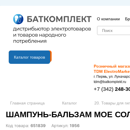
О компании
Бр
B2B портал
Каталог товаров
Розничный магаз
TDM ElectroMarke
г. Пермь, ул. Луначарс
tdm@batkomplekt.ru
+7
(342)
248-3
Главная страница
Каталог
20. Товары для ги
ШАМПУНЬ-БАЛЬЗАМ МОЕ СОЛН
Код товара:
651839
Артикул:
1956