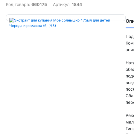
Код товара:
660175
Артикул:
1844
Оп
Под
Ком
ани
Нат
обе
под
воз
пос
Сба
пер
Рек
мал
Гип