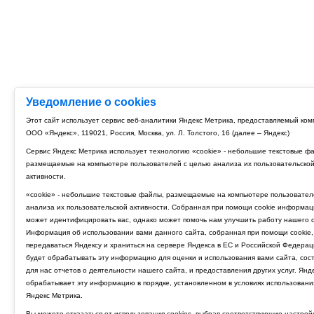
Уведомление о cookies
Этот сайт использует сервис веб-аналитики Яндекс Метрика, предоставляемый ко
ООО «Яндекс», 119021, Россия, Москва, ул. Л. Толстого, 16 (далее – Яндекс)
Сервис Яндекс Метрика использует технологию «cookie» - небольшие текстовые ф
размещаемые на компьютере пользователей с целью анализа их пользовательско
активности.
«cookie» - небольшие текстовые файлы, размещаемые на компьютере пользовател
анализа их пользовательской активности. Собранная при помощи cookie информац
может идентифицировать вас, однако может помочь нам улучшить работу нашего с
Информация об использовании вами данного сайта, собранная при помощи cookie,
передаваться Яндексу и храниться на сервере Яндекса в ЕС и Российской Федерац
будет обрабатывать эту информацию для оценки и использования вами сайта, сос
для нас отчетов о деятельности нашего сайта, и предоставления других услуг. Янд
обрабатывает эту информацию в порядке, установленном в условиях использовани
Яндекс Метрика.
Вы можете отказаться от использования cookies, выбрав соответствующие настрой