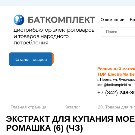
О компании
Бр
B2B портал
Каталог товаров
Розничный магаз
TDM ElectroMarke
г. Пермь, ул. Луначарс
tdm@batkomplekt.ru
+7
(342)
248-3
Главная страница
Каталог
20. Товары для ги
ЭКСТРАКТ ДЛЯ КУПАНИЯ МОЕ
РОМАШКА (6) (ЧЗ)