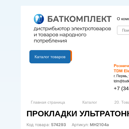
О ком
B2B портал
Каталог товаров
Рознич
TDM El
г. Пермь,
tdm@batk
+7
(34
Главная страница
Каталог
20. Тов
ПРОКЛАДКИ УЛЬТРАТОНК
Код товара:
574293
Артикул:
МН2104а