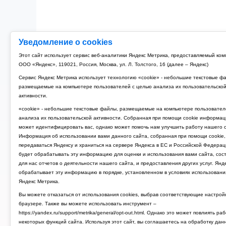
Уведомление о cookies
Этот сайт использует сервис веб-аналитики Яндекс Метрика, предоставляемый ко
ООО «Яндекс», 119021, Россия, Москва, ул. Л. Толстого, 16 (далее – Яндекс)
Сервис Яндекс Метрика использует технологию «cookie» - небольшие текстовые ф
размещаемые на компьютере пользователей с целью анализа их пользовательско
активности.
«cookie» - небольшие текстовые файлы, размещаемые на компьютере пользовател
анализа их пользовательской активности. Собранная при помощи cookie информац
может идентифицировать вас, однако может помочь нам улучшить работу нашего с
Информация об использовании вами данного сайта, собранная при помощи cookie,
передаваться Яндексу и храниться на сервере Яндекса в ЕС и Российской Федерац
будет обрабатывать эту информацию для оценки и использования вами сайта, сос
для нас отчетов о деятельности нашего сайта, и предоставления других услуг. Янд
обрабатывает эту информацию в порядке, установленном в условиях использовани
Яндекс Метрика.
Вы можете отказаться от использования cookies, выбрав соответствующие настрой
браузере. Также вы можете использовать инструмент –
https://yandex.ru/support/metrika/general/opt-out.html. Однако это может повлиять ра
некоторых функций сайта. Используя этот сайт, вы соглашаетесь на обработку дан