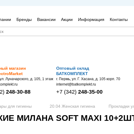
пании
Бренды
Вакансии
Акции
Информация
Контакты
ный магазин
Оптовый склад
ectroMarket
БАТКОМПЛЕКТ
 ул. Луначарского, д. 105, 1 этаж
г. Пермь, ул. Г. Хасана, д. 105 корп. 70
omplekt.ru
internet@batkomplekt.ru
2)
248-30-88
+7
(342)
248-35-00
ары для гигиены
20.04 Женская гигиена
Прокладки ул
ИЕ МИЛАНА SOFT MAXI 10+2ШТ 