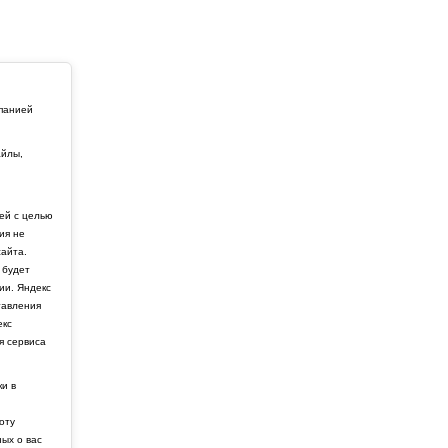
мпанией
айлы,
й
ей с целью
ия не
айта.
 будет
ии. Яндекс
тавления
екс
я сервиса
ки в
боту
ных о вас