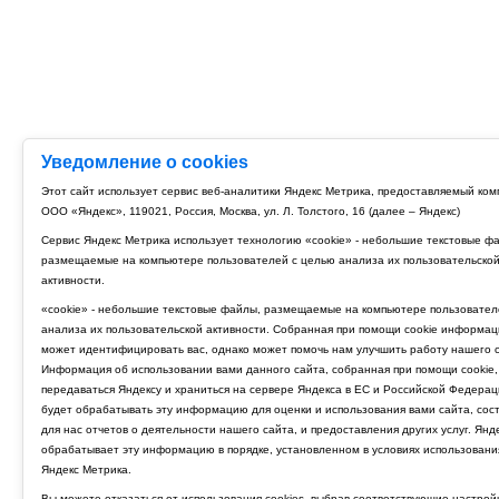
Уведомление о cookies
Этот сайт использует сервис веб-аналитики Яндекс Метрика, предоставляемый ко
ООО «Яндекс», 119021, Россия, Москва, ул. Л. Толстого, 16 (далее – Яндекс)
Сервис Яндекс Метрика использует технологию «cookie» - небольшие текстовые ф
размещаемые на компьютере пользователей с целью анализа их пользовательско
активности.
«cookie» - небольшие текстовые файлы, размещаемые на компьютере пользовател
анализа их пользовательской активности. Собранная при помощи cookie информац
может идентифицировать вас, однако может помочь нам улучшить работу нашего с
Информация об использовании вами данного сайта, собранная при помощи cookie,
передаваться Яндексу и храниться на сервере Яндекса в ЕС и Российской Федерац
будет обрабатывать эту информацию для оценки и использования вами сайта, сос
для нас отчетов о деятельности нашего сайта, и предоставления других услуг. Янд
обрабатывает эту информацию в порядке, установленном в условиях использовани
Яндекс Метрика.
Вы можете отказаться от использования cookies, выбрав соответствующие настрой