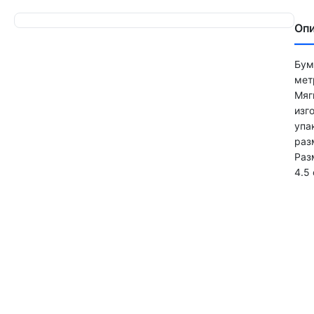
Оп
Бум
мет
Мяг
изг
упа
раз
Раз
4.5 