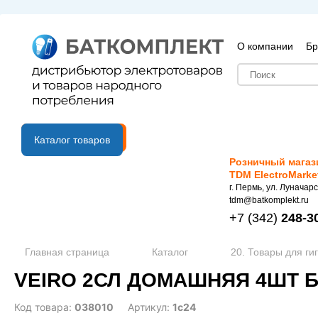
О компании
Бр
B2B портал
Каталог товаров
Розничный магаз
TDM ElectroMarke
г. Пермь, ул. Луначарс
tdm@batkomplekt.ru
+7
(342)
248-3
Главная страница
Каталог
20. Товары для ги
VEIRO 2СЛ ДОМАШНЯЯ 4ШТ БЕ
Код товара:
038010
Артикул:
1с24