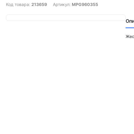
Код товара:
213659
Артикул:
MPG960355
Оп
Жес