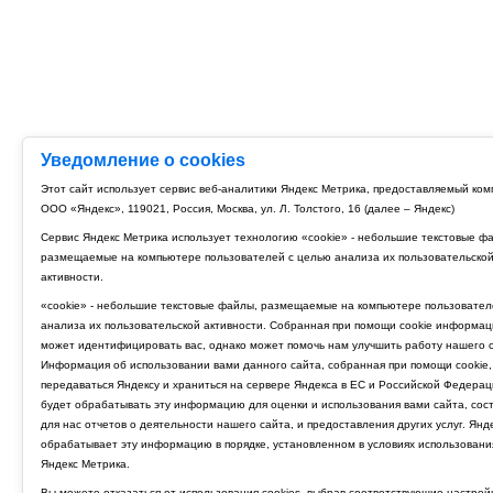
Уведомление о cookies
Этот сайт использует сервис веб-аналитики Яндекс Метрика, предоставляемый ко
ООО «Яндекс», 119021, Россия, Москва, ул. Л. Толстого, 16 (далее – Яндекс)
Сервис Яндекс Метрика использует технологию «cookie» - небольшие текстовые ф
размещаемые на компьютере пользователей с целью анализа их пользовательско
активности.
«cookie» - небольшие текстовые файлы, размещаемые на компьютере пользовател
анализа их пользовательской активности. Собранная при помощи cookie информац
может идентифицировать вас, однако может помочь нам улучшить работу нашего с
Информация об использовании вами данного сайта, собранная при помощи cookie,
передаваться Яндексу и храниться на сервере Яндекса в ЕС и Российской Федерац
будет обрабатывать эту информацию для оценки и использования вами сайта, сос
для нас отчетов о деятельности нашего сайта, и предоставления других услуг. Янд
обрабатывает эту информацию в порядке, установленном в условиях использовани
Яндекс Метрика.
Вы можете отказаться от использования cookies, выбрав соответствующие настрой