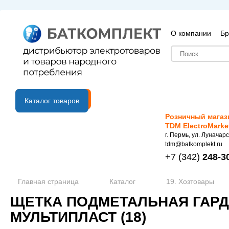
О компании
Бр
B2B портал
Каталог товаров
Розничный магаз
TDM ElectroMarke
г. Пермь, ул. Луначарс
tdm@batkomplekt.ru
+7
(342)
248-3
Главная страница
Каталог
19. Хозтовары
ЩЕТКА ПОДМЕТАЛЬНАЯ ГАРД
МУЛЬТИПЛАСТ (18)